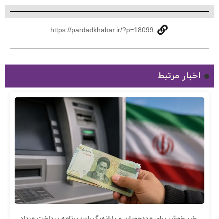
https://pardadkhabar.ir/?p=18099
اخبار مرتبط
خبر خوش برای مددجویان و یارانه‌بگیران؛ برنامه پرداخت مرداد