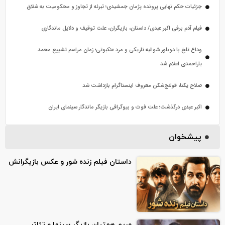
جزئیات حکم نهایی پرونده پژمان جمشیدی؛ تبرئه از تجاوز و محکومیت به شلاق
فیلم آدم برفی اکبر عبدی/ داستان، بازیگران، علت توقیف و دلایل ماندگاری
وداع تلخ با دوبلور شوالیه تاریکی و مرد عنکبوتی؛ زمان مراسم تشییع محمد
یاراحمدی اعلام شد
صلاح یکتا، قولنج‌شکن معروف اینستاگرام بازداشت شد
اکبر عبدی درگذشت؛ علت فوت و بیوگرافی بازیگر ماندگار سینمای ایران
پیشخوان
داستان فیلم زنده شور و عکس بازیگرانش
مریم همتیان بازیگر سینما و تئاتر