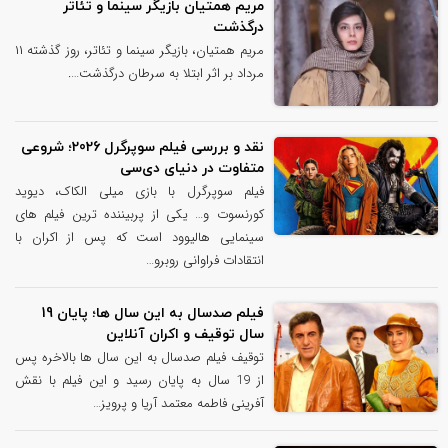
مریم همتیان بازیگر سینما و تئاتر
درگذشت
مریم همتیان، بازیگر سینما و تئاتر، روز گذشته ۱۱
مرداد بر اثر ابتلا به سرطان درگذشت….
نقد و بررسی فیلم سوپرگرل 2026؛ شروعی
متفاوت در دنیای دی‌سی
فیلم سوپرگرل با بازی میلی الکاک، دیوید
کورنسوت و… یکی از پربیننده ترین فیلم های
سینمایی هالیوود است که پس از اکران با
انتقادات فراوانی روبرو…
فیلم صدسال به این سال‌ ها؛ پایان 19
سال توقیف و اکران آنلاین
توقیف فیلم صدسال به این سال ها بالاخره پس
از 19 سال به پایان رسید و این فیلم با نقش
آفرینی فاطمه معتمد آریا و پرویز…