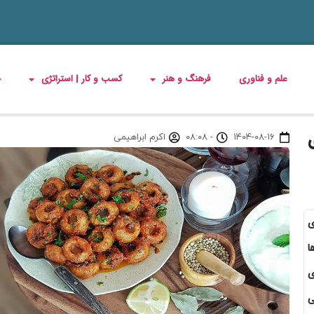
علم و فناوری
فرهنگ و هنر
کسب و کار | استراتژی
چ
۱۴۰۴-۰۸-۱۶
-
۰۸:۰۸
اکرم ابراهیمی
ی
ا
ی
ی