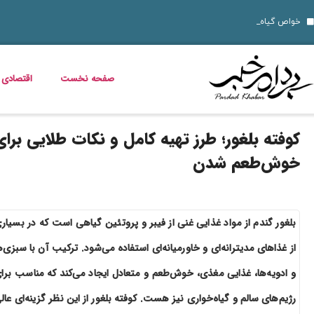
10 نمونه از نقاط قوت و ضعف برای مصاحبه‌ های شغلی ۱۴۰۵
قیمت خودرو امروز 14 مرداد 1405 اعلام شد
قیمت دلار، طلا، سکه و ارز امروز 15 مرداد 1405 + جدول کامل
داستان فیلم زنده شور و عکس بازیگرانش
خواص گیاه خرفه؛ فواید خرفه برای سلامت،
قیمت مرغ، ماهی و تخم مرغ امروز پنجشنبه 15 مرداد 1405 + جدول قیمت
استعلام کالابرگ الکترونیکی و وضعیت دهک‌بندی یارانه 1405؛ راهنمای کامل، رسمی و به‌روز
خبر خوش برای مددجویان و یارانه‌بگیران؛ برنامه پرداخت مرداد 1405 اعلام شد
دلیل افزایش ناگهانی قبض برق چیست؟ قبض برق چه کسانی گران می‌شود؟
صفحه نخست
اقتصادی
کوفته بلغور؛ طرز تهیه کامل و نکات طلایی برای
خوش‌طعم شدن
بلغور گندم از مواد غذایی غنی از فیبر و پروتئین گیاهی است که در بسیار
از غذاهای مدیترانه‌ای و خاورمیانه‌ای استفاده می‌شود. ترکیب آن با سبزی‌ه
و ادویه‌ها، غذایی مغذی، خوش‌طعم و متعادل ایجاد می‌کند که مناسب برا
رژیم‌های سالم و گیاه‌خواری نیز هست. کوفته بلغور از این نظر گزینه‌ای عال