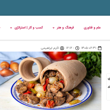
علم و فناوری
فرهنگ و هنر
کسب و کار | استراتژی
چ
۱۴۰۵-۰۲-۳۱
-
۱۲:۱۲
اکرم ابراهیمی
ی
د