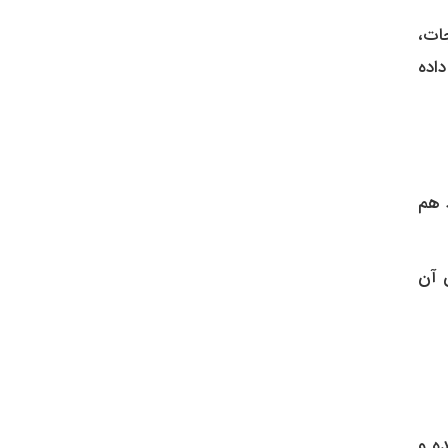
ات،
داده
 هم
 آن
ه و