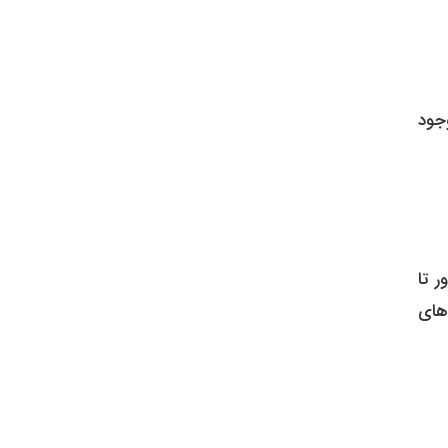
جود
 تا
‌های