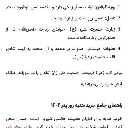
روزه گرفتن:
ثواب بسیار زیادی دارد و مقدمه عمل ام‌داوود است.
غسل:
غسل روز میلاد و زیارت رجبیه.
زیارت حضرت علی (ع):
خواندن زیارت «امین‌الله» که از
معتبرترین زیارت‌نامه‌هاست.
صلوات:
فرستادن صلوات بر محمد و آل محمد به نیت شادی
قلب حضرت زهرا (س).
پیامبر اکرم (ص) فرمودند: «محبت علی (ع) گناهان را می‌سوزاند، چنانکه
آتش هیزم را می‌سوزاند.»
راهنمای جامع خرید هدیه روز پدر ۱۴۰۴
خرید هدیه برای آقایان همیشه چالشی شیرین است. امسال سعی
نید بر اساس شخصیت و نیاز پدرتان خرید کنید. ما در
پرداد خبر