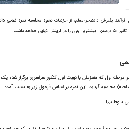
رآیند پذیرش دانشجو-معلم، از جزئیات
نحوه محاسبه نمره نهایی دا
لمی
 مرحله اول که همزمان با نوبت اول کنکور سراسری برگزار شد، یک 
احبه) محاسبه گردید. این نمره بر اساس فرمول زیر به دست آمد:
لی داوطلب)
به گفته جمالی، شرط لازم برای مجاز شدن، کسب نمره بالاتر از ۵۰۰۰ در هر دو آزمون بوده است. از میان ۱۳۰ هزار ن