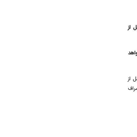
ل از
واهد
ل از
راف