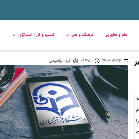
علم و فناوری
فرهنگ و هنر
کسب و کار | استراتژی
چ
ر
۱۴۰۴-۰۴-۲۴
-
۰۹:۴۵
اکرم ابراهیمی
ه
م
ا
ت