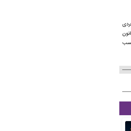
 فردی
انون
کسب