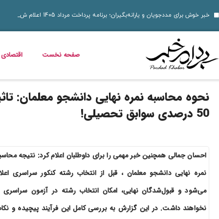
۱۴ مرداد؛ روز تبریز و روایت مقاومت مشروطه‌خواهان؛ از اشغال روس‌ها تا نام علی موسیو
ناهار چی بپزم؟ 30 مدل غذای خوشمزه و سریع برای ناهار
قیمت خودرو امروز 14 مرداد 1405 اعلام شد
مریم همتیان بازیگر سینما و تئاتر درگذشت
طرز تهیه بستنی خشک میوه‌ ای؛ ترد، پفکی و متفاوت
زمان شارژ کالابرگ تغییر کرد؛ اعلام زمان واریز اعتبار خانوارها
خبر خوش برای مددجویان و یارانه‌بگیران؛ برنامه پرداخت مرداد 1405 اعلام شد
دلیل افزایش ناگهانی قبض برق چیست؟ قبض برق چه کسانی گران می‌شود؟
صفحه نخست
اقتصادی
نحوه محاسبه نمره نهایی دانشجو معلمان: تاثی
50 درصدی سوابق تحصیلی!
احسان جمالی همچنین خبر مهمی را برای داوطلبان اعلام کرد: نتیجه محاسب
نمره نهایی دانشجو معلمان ، قبل از انتخاب رشته کنکور سراسری اعلا
می‌شود و قبول‌شدگان نهایی، امکان انتخاب رشته در آزمون سراسری ر
نخواهند داشت. در این گزارش به بررسی کامل این فرآیند پیچیده و نکا