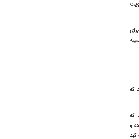
ای تقویت
رای
ینه
 که
 که
ه و
 کبد