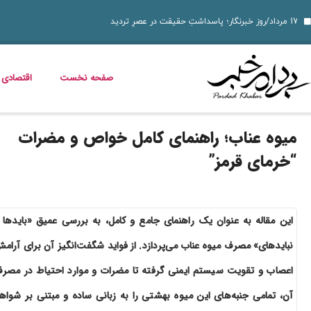
قیمت دلار، طلا و سکه جمعه 16 مرداد 1405؛ بازار ارز ثابت ماند، طلا و سکه گران شدند
قیمت دلار، طلا، سکه و ارز امروز 15 مرداد 1405 + جدول کامل
دسر شکلاتی فوری؛ چگونه یک دس
قیمت مرغ، ماهی و تخم مرغ امروز پنجشنبه 15 مرداد 1405 + جدول قیمت
استعلام کالابرگ الکترونیکی و وضعیت دهک‌بندی یارانه 1405؛ راهنمای کامل، رسمی و به‌روز
بدترین عوارض ناس؛ مخدر ناس چه ماجرایی دارد که نمیدانیم؟
بازگشت مازیار لرستانی به تلویزیون؛ شروع ساخت تله‌فیلم جدید
خواص گیاه خرفه؛ فواید خرفه برای سلامت، پوست و کاهش وزن
قیمت خودرو در بازار آزاد؛ جدول نرخ محصولات ایران‌خودرو و سایپا (16 مرداد 1405)
صفحه نخست
اقتصادی
میوه عناب؛ راهنمای کامل خواص و مضرات
“خرمای قرمز”
این مقاله به عنوان یک راهنمای جامع و کامل، به بررسی عمیق «بایدها 
نبایدهای» مصرف میوه عناب می‌پردازد. از فواید شگفت‌انگیز آن برای آرام
اعصاب و تقویت سیستم ایمنی گرفته تا مضرات و موارد احتیاط در مصر
آن، تمامی جنبه‌های این میوه بهشتی را به زبانی ساده و مبتنی بر شواه