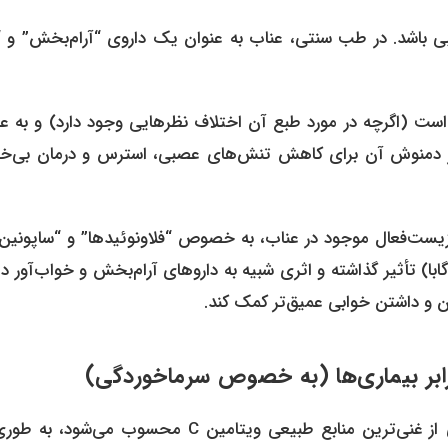
ی باشد. در طب سنتی، عناب به عنوان یک داروی “آرام‌بخش” و 
ست (اگرچه در مورد طبع آن اختلاف نظرهایی وجود دارد) و به عن
. از دمنوش آن برای کاهش تنش‌های عصبی، استرس و درمان بی‌خو
یست‌فعال موجود در عناب، به خصوص “فلاونوئیدها” و “ساپونین‌ه
ابا) تأثیر گذاشته و اثری شبیه به داروهای آرام‌بخش و خواب‌آور د
 و داشتن خوابی عمیق‌تر کمک کند.
میوه عناب یک بمب ویتامین C است. این میوه کوچک، یکی از غنی‌ترین منابع طبیعی ویتامین C محسوب می‌ش