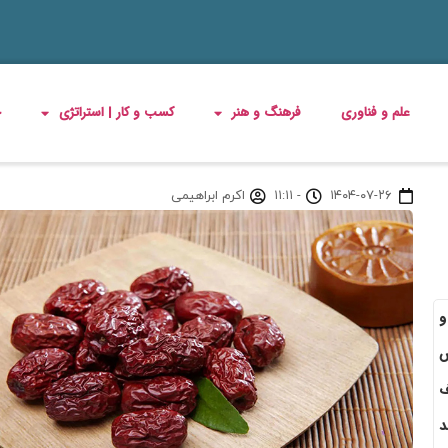
علم و فناوری
فرهنگ و هنر
کسب و کار | استراتژی
چ
۱۴۰۴-۰۷-۲۶
-
۱۱:۱۱
اکرم ابراهیمی
و
ش
ف
د