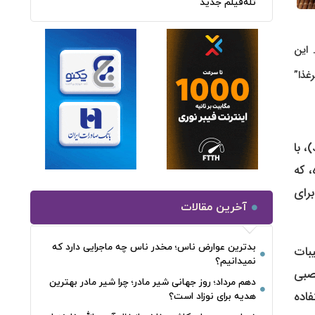
تله‌فیلم جدید
 این
ذا”
در گنجینه غنی طب سنتی و آشپزی ایرانی، میوه‌هایی وجود دارند که مرز باریکی بین غذا، دارو و اسطوره دارند. میوه عناب (Jujube)، با
، که
برای
آخرین مقالات
بدترین عوارض ناس؛ مخدر ناس چه ماجرایی دارد که
بات
نمیدانیم؟
 عصبی
دهم مرداد؛ روز جهانی شیر مادر؛ چرا شیر مادر بهترین
فاده
هدیه برای نوزاد است؟