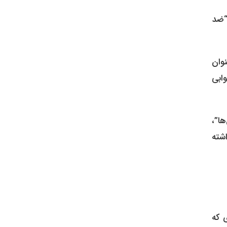
“ضد
وان
ابی
ا”،
اشته
ود، به طوری که