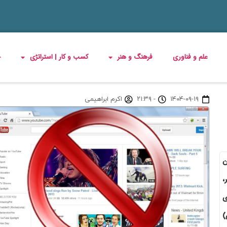
علم و فناوری
فرهنگ و هنر
کسب و کار | استراتژی
چ
۱۴۰۴-۰۹-۱۹
-
۲۱:۳۹
اکرم ابراهیمی
ن
،
ی
انگی)