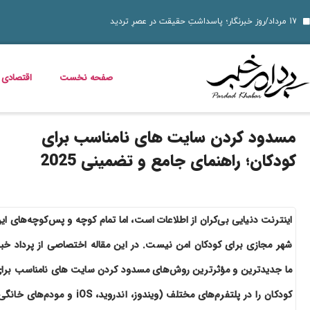
دسر شکلاتی فور
قیمت دلار، طلا و سکه جمعه 16 مرداد 1405؛ بازار ارز ثابت ماند، طلا و سکه گران شدند
قیمت دلار، طلا، سکه و ارز امروز 15 مرداد 1405 + جدول کامل
قیمت مرغ، ماهی و تخم مرغ امروز پنجشنبه 15 مرداد 1405 + جدول قیمت
استعلام کالابرگ الکترونیکی و وضعیت دهک‌بندی یارانه 1405؛ راهنمای کامل، رسمی و به‌روز
بدترین عوارض ناس؛ مخدر ناس چه ماجرایی دارد که نمیدانیم؟
بازگشت مازیار لرستانی به تلویزیون؛ شروع ساخت تله‌فیلم جدید
خواص گیاه خرفه؛ فواید خرفه برای سلامت، پوست و کاهش وزن
قیمت خودرو در بازار آزاد؛ جدول نرخ محصولات ایران‌خودرو و سایپا (16 مرداد 1405)
صفحه نخست
اقتصادی
مسدود کردن سایت های نامناسب برای
کودکان؛ راهنمای جامع و تضمینی 2025
اینترنت دنیایی بی‌کران از اطلاعات است، اما تمام کوچه و پس‌کوچه‌های ای
شهر مجازی برای کودکان امن نیست. در این مقاله اختصاصی از پرداد خبر
ما جدیدترین و مؤثرترین روش‌های مسدود کردن سایت های نامناسب برا
کودکان را در پلتفرم‌های مختلف (ویندوز، اندروید، iOS و مودم‌های خ