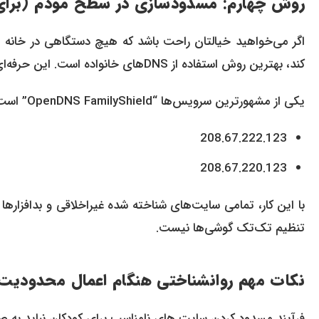
روش چهارم: مسدودسازی در سطح مودم (برای
اگر می‌خواهید خیالتان راحت باشد که هیچ دستگاهی در خانه (ح
کند، بهترین روش استفاده از DNSهای خانواده است. این حرفه‌ای‌ترین روش برای مسدود کردن سایت های نامناسب برای کودکان است.
یکی از مشهورترین سرویس‌ها “OpenDNS FamilyShield” است. کافیست وارد تنظیمات مودم خود شوید و DNSهای زیر را ست کنید:
208.67.222.123
208.67.220.123
با این کار، تمامی سایت‌های شناخته شده غیراخلاقی و بدافزارها
تنظیم تک‌تک گوشی‌ها نیست.
نکات مهم روانشناختی هنگام اعمال محدودیت
فرآیند مسدود کردن سایت های نامناسب برای کودکان نباید به صو