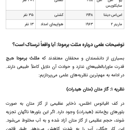
یو اس اس
۱۹۱۸
کشتی
۳۰۹ نفر
سایکلوپس
اس‌اس دیتنا
۱۹۴۸
کشتی
۳۵ نفر
مارینر ۲
۱۹۶۳
هواپیمای امداد
۱۳ نفر
توضیحات علمی درباره مثلث برمودا: آیا واقعاً ترسناک است؟
بسیاری از دانشمندان و محققان معتقدند که
مثلث برمودا
هیچ
قدرت ماوراءالطبیعه‌ای ندارد و حوادث آن دلایل کاملاً طبیعی دارند.
در ادامه به مهم‌ترین نظریه‌های علمی می‌پردازیم:
نظریه ۱: گاز متان (متان هیدرات)
در کف اقیانوس اطلس، ذخایر عظیمی از گاز متان به صورت
بلورهای یخ‌مانند (هیدرات) وجود دارد. اگر این بلورها ناگهان تجزیه
شوند، حجم عظیمی از گاز متان آزاد شده و به آب مخلوط می‌شود.
این کار چگالی آب را به شدت کاهش می‌دهد. طبق قانون