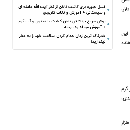
غسل جبیره برای کاشت ناخن از نظر آیت الله خامنه ای
 (حدود ۱۸ دلار) توانست خود را بازیابی کند و به قیمت ۴ هزار و ۲۱۲ دلار برسد. این بازگشت قیمت به بالای کانال ۴۲۰۰ دلار،
و سیستانی + آموزش و نکات کاربردی
روش سریع برداشتن ناخن کاشت با استون و آب گرم
+ آموزش مرحله به مرحله
این
خطرناک‌ ترین زمان‌ حمام کردن؛ سلامت خود را به خطر
نیندازید!
هنده
 گرم
 ۱۲ میلیون و ۴۰۱ هزار و ۷۷۲ تومان رسید. این رشد ۲.۱ درصدی،
ملات عمده، هر مثقال طلای ۱۸ عیار نیز همگام با گرم طلا، رشد ۲.۱ درصدی را تجربه کرد و به ۵۳ میلیون و ۷۲۲ هزار