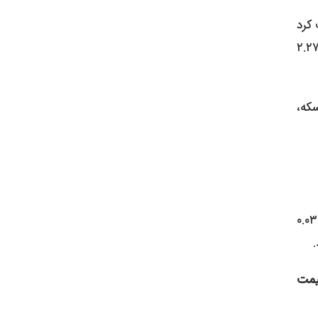
نه را ثبت کرد
یک میلیون و ۲۰۰ هزار تومان افزایش، به ۳۷ میلیون و ۷۰۰ هزار تومان رسید. نیم سکه نیز از این قافله عقب نماند و با رشد ۲.۲۷
 بازار سکه،
برخلاف بازار طلا که صعودی بود، بازار ارز در سامانه رسمی روندی نزولی و آرام داشت. قیمت دلار مبادله‌ای امروز با کاهش جزئی ۰.۰۳
مت