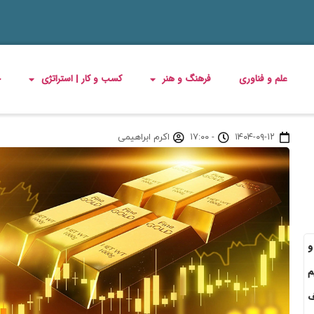
علم و فناوری
فرهنگ و هنر
کسب و کار | استراتژی
چ
۱۴۰۴-۰۹-۱۲
-
۱۷:۰۰
اکرم ابراهیمی
و
م
خلاف