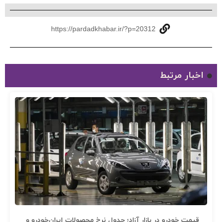
https://pardadkhabar.ir/?p=20312
اخبار مرتبط
قیمت خودرو در بازار آزاد؛ جدول نرخ محصولات ایران‌خودرو و