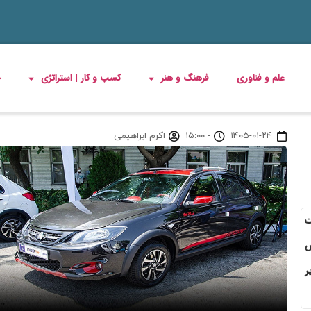
علم و فناوری
فرهنگ و هنر
کسب و کار | استراتژی
چ
۱۴۰۵-۰۱-۲۴
-
۱۵:۰۰
اکرم ابراهیمی
وسانات
ش
ر