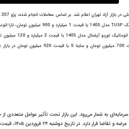
مدل 1404 با قیمت 1 میلیارد و 300 میلیون تومان، پژو 207 اتوماتیک TU5P مدل 1405 با قیمت 1 میلیارد و 900 میلیون
LXV4 مدل 1405 با قیمت 2 میلیارد و 50 میلیون تومان، دنا پلاس اتوماتیک توربو آپشنال مدل
معامله شدند. همچنین خودروهای اقتصادی مانند پراید 151 با قیمت 700 میلیون تومان و ساینا S با قیمت 920 میلیون
 سرمایه‌ای به شمار می‌رود. این بازار تحت تأثیر عوامل متعددی از 
تولید خودروسازان داخلی، واردات، نرخ ارز، سیاست‌های دولتی و عرضه و تقاضا قرار د