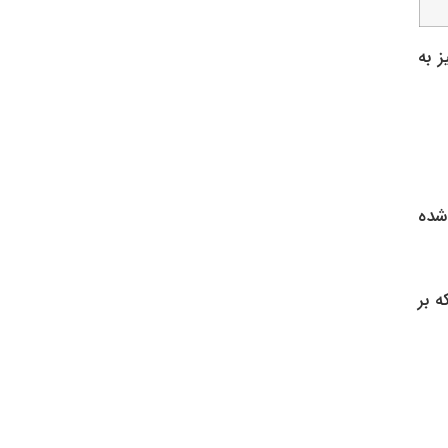
ن خودروی وارداتی از چین، با قیمت بالاتری در بازار عرضه می‌شوند. شاهین G نیز به
 شده
ه بر