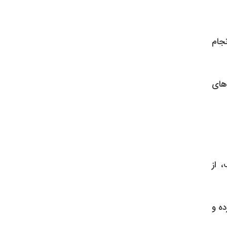
جام
های
 از
ه و