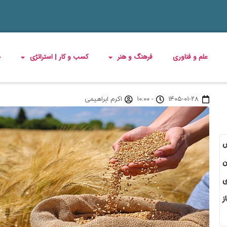
علم و فناوری
فرهنگ و هنر
کسب و کار | استراتژی
چ
۱۴۰۵-۰۱-۲۸
-
۱۰:۰۰
اکرم ابراهیمی
س
زار و ۶۵۰ تومان
اد. وی
ز