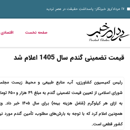
دسر شکلاتی فوری؛
قیمت دلار، طلا و سکه جمعه 16 مرداد 1405؛ بازار ارز ثابت ماند، طلا و سکه گران شدند
قیمت دلار، طلا، سکه و ارز امروز 15 مرداد 1405 + جدول کامل
قیمت مرغ، ماهی و تخم مرغ امروز پنجشنبه 15 مرداد 1405 + جدول قیمت
استعلام کالابرگ الکترونیکی و وضعیت دهک‌بندی یارانه 1405؛ راهنمای کامل، رسمی و به‌روز
بدترین عوارض ناس؛ مخدر ناس چه ماجرایی دارد که نمیدانیم؟
بازگشت مازیار لرستانی به تلویزیون؛ شروع ساخت تله‌فیلم جدید
خواص گیاه خرفه؛ فواید خرفه برای سلامت، پوست و کاهش وزن
قیمت خودرو در بازار آزاد؛ جدول نرخ محصولات ایران‌خودرو و سایپا (16 مرداد 1405)
صفحه نخست
اقتصادی
قیمت تضمینی گندم سال 1405 اعلام شد
رئیس کمیسیون کشاورزی، آب، منابع طبیعی و محیط زیست مجل
شورای اسلامی از تعیین قیمت تضمینی گندم به مبلغ ۴۹ ه
به ازای هر کیلوگرم (شامل هزینه بیمه) برای سال ۱۴۰۵ خبر د
همچنین اعلام کرد که با توجه به بارش‌های مطلوب، تأمین گندم مورد نیا
کشور قطعی است.