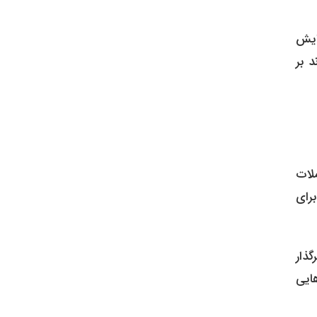
افزایش
د بر
لات
رای
ذار
هایی