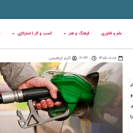
علم و فناوری
فرهنگ و هنر
کسب و کار | استراتژی
چ
۱۴۰۵-۰۱-۰۸
-
۲۱:۲۴
اکرم ابراهیمی
ر
لات و
م.
ا