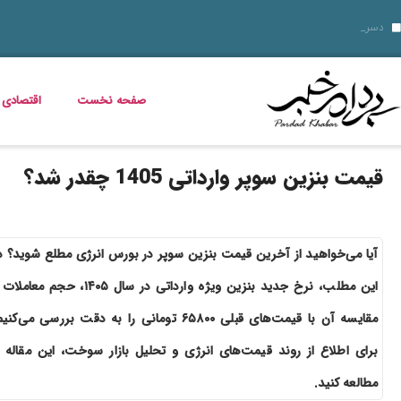
قیمت دلار، طلا و سکه جمعه 16 مرداد 1405؛ بازار ارز ثابت ماند، طلا و سکه گران شدند
قیمت دلار، طلا، سکه و ارز امروز 15 مرداد 1405 + جدول کامل
دسر شکلاتی فوری؛ چگونه یک دسر کا
قیمت مرغ، ماهی و تخم مرغ امروز پنجشنبه 15 مرداد 1405 + جدول قیمت
استعلام کالابرگ الکترونیکی و وضعیت دهک‌بندی یارانه 1405؛ راهنمای کامل، رسمی و به‌روز
بدترین عوارض ناس؛ مخدر ناس چه ماجرایی دارد که نمیدانیم؟
بازگشت مازیار لرستانی به تلویزیون؛ شروع ساخت تله‌فیلم جدید
خواص گیاه خرفه؛ فواید خرفه برای سلامت، پوست و کاهش وزن
قیمت خودرو در بازار آزاد؛ جدول نرخ محصولات ایران‌خودرو و سایپا (16 مرداد 1405)
صفحه نخست
اقتصادی
قیمت بنزین سوپر وارداتی 1405 چقدر شد؟
آیا می‌خواهید از آخرین قیمت بنزین سوپر در بورس انرژی مطلع شوید؟ د
این مطلب، نرخ جدید بنزین ویژه وارداتی در سال ۱۴۰۵، حجم معام
مقایسه آن با قیمت‌های قبلی ۶۵۸۰۰ تومانی را به دقت بررسی می‌کنی
برای اطلاع از روند قیمت‌های انرژی و تحلیل بازار سوخت، این مقاله ر
مطالعه کنید.