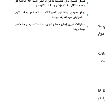
غسل جبیره برای کاشت ناخن از نظر آیت الله خامنه ای
و سیستانی + آموزش و نکات کاربردی
روش سریع برداشتن ناخن کاشت با استون و آب گرم
+ آموزش مرحله به مرحله
خطرناک‌ ترین زمان‌ حمام کردن؛ سلامت خود را به خطر
طبق اطلاعات منتشر شده، در این جلسه معاملاتی مجموعاً ۱۲۰ هزار لیتر بنزین ویژه برای عرضه در نظر گرفته شده بود. از این حجم، ۹۰
نیندازید!
این نوع
املات
برای درک بهتر روند قیمت‌ها، باید به معاملات قبلی در سال ۱۴۰۴ نگاهی بیندازیم. پیش از این معامله، از تاریخ ۴ دی ماه ۱۴۰۴ تا ۱۶
 لیتر