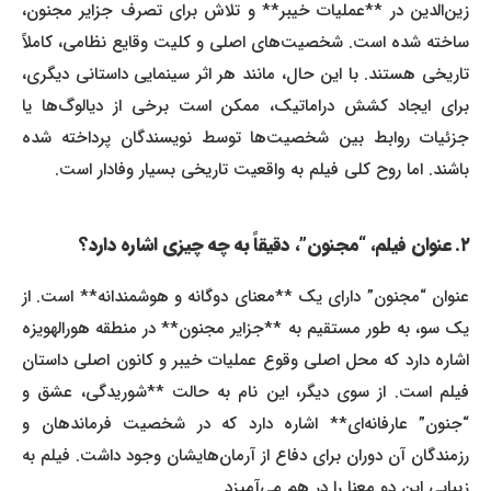
زین‌الدین در **عملیات خیبر** و تلاش برای تصرف جزایر مجنون،
ساخته شده است. شخصیت‌های اصلی و کلیت وقایع نظامی، کاملاً
تاریخی هستند. با این حال، مانند هر اثر سینمایی داستانی دیگری،
برای ایجاد کشش دراماتیک، ممکن است برخی از دیالوگ‌ها یا
جزئیات روابط بین شخصیت‌ها توسط نویسندگان پرداخته شده
باشند. اما روح کلی فیلم به واقعیت تاریخی بسیار وفادار است.
۲. عنوان فیلم، “مجنون”، دقیقاً به چه چیزی اشاره دارد؟
عنوان “مجنون” دارای یک **معنای دوگانه و هوشمندانه** است. از
یک سو، به طور مستقیم به **جزایر مجنون** در منطقه هورالهویزه
اشاره دارد که محل اصلی وقوع عملیات خیبر و کانون اصلی داستان
فیلم است. از سوی دیگر، این نام به حالت **شوریدگی، عشق و
“جنون” عارفانه‌ای** اشاره دارد که در شخصیت فرماندهان و
رزمندگان آن دوران برای دفاع از آرمان‌هایشان وجود داشت. فیلم به
زیبایی این دو معنا را در هم می‌آمیزد.