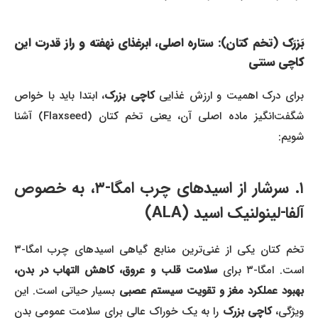
بَزرَک (تخم کتان): ستاره اصلی، ابرغذای نهفته و راز قدرت این
کاچی سنتی
رای درک اهمیت و ارزش غذایی
کاچی بزرک
، ابتدا باید با خواص
شگفت‌انگیز ماده اصلی آن، یعنی تخم کتان (Flaxseed) آشنا
شویم:
۱. سرشار از اسیدهای چرب امگا-۳، به خصوص
آلفا-لینولنیک اسید (ALA)
تخم کتان یکی از غنی‌ترین منابع گیاهی اسیدهای چرب امگا-۳
ست. امگا-۳ برای
سلامت قلب و عروق، کاهش التهاب در بدن،
هبود عملکرد مغز و تقویت سیستم عصبی
بسیار حیاتی است. این
یژگی،
کاچی بزرک
را به یک خوراک عالی برای سلامت عمومی بدن