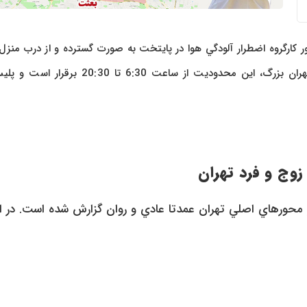
ر کارگروه اضطرار آلودگي هوا در پايتخت به صورت گسترده و از درب منزل 
ميشود. براساس اعلام رييس مرکز جامع اطلاع رساني پليس راهور تهران بزرگ، اين محدوديت از ساعت 6:30 تا 30
وج و فرد تهران
 محورهاي اصلي تهران عمدتا عادي و روان گزارش شده است. در اد