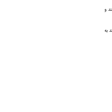
د و
د به