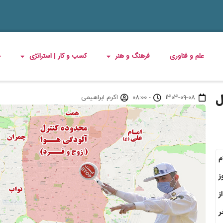
علم و فناوری
فرهنگ و هنر
کسب و کار | استراتژی
چ
ل
۱۴۰۴-۰۹-۰۸
-
۰۸:۰۰
اکرم ابراهیمی
م
ز
 و فرد تهران از ۶:۳۰ صبح تا ساعت ۲۰:۳۰ از
ر