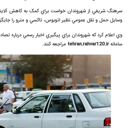
سرهنگ شريفي از شهروندان خواست براي کمک به کاهش آلاينده
وسايل حمل و نقل عمومي نظير اتوبوس، تاکسي و مترو را جايگ
وي اعلام کرد که شهروندان براي پيگيري اخبار رسمي درباره تصاد
سامانه
tehran.rahvar120.ir
مراجعه کنند.