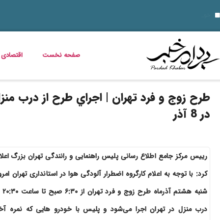
10 نمونه از نقاط قوت و ضعف برای مصاحبه‌ های شغلی ۱۴۰۵
قیمت خودرو امروز 14 مرداد 1405 اعلام شد
خواص گیاه خرفه؛ فواید خرفه
قیمت دلار، طلا، سکه و ارز امروز 15 مرداد 1405 + جدول کامل
داستان فیلم زنده شور و عکس بازیگرانش
قیمت مرغ، ماهی و تخم مرغ امروز پنجشنبه 15 مرداد 1405 + جدول قیمت
استعلام کالابرگ الکترونیکی و وضعیت دهک‌بندی یارانه 1405؛ راهنمای کامل، رسمی و به‌روز
خبر خوش برای مددجویان و یارانه‌بگیران؛ برنامه پرداخت مرداد 1405 اعلام شد
دلیل افزایش ناگهانی قبض برق چیست؟ قبض برق چه کسانی گران می‌شود؟
صفحه نخست
اقتصادی
طرح زوج و فرد تهران | اجراي طرح از درب منز
در 8 آذر
رییس مرکز جامع اطلاع رسانی پلیس راهنمایی و رانندگی تهران بزرگ اعلا
کرد: با توجه به اعلام کارگروه اضطرار آلودگی هوا در استانداری تهران امرو
شنبه هشتم آذرماه طرح زوج
درب منزل در تهران اجرا می‌شود و پلیس با خودرو هایی که نمره آخ