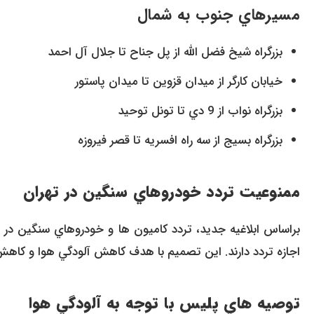
مسيرهاي جنوب به شمال
بزرگراه شيخ فضل الله از پل جناح تا جلال آل احمد
خيابان کارگر از ميدان قزوين تا ميدان پاستور
بزرگراه نواب از 9 دي تا تونل توحيد
بزرگراه بسيج از سه راه افسريه تا قصر فيروزه
ممنوعيت تردد خودروهاي سنگين در تهران
براساس ابلاغيه جديد، تردد کاميون ها و خودروهاي سنگين در
اجازه تردد دارند. اين تصميم با هدف کاهش آلودگي هوا و کاه
توصيه هاي پليس با توجه به آلودگي هوا