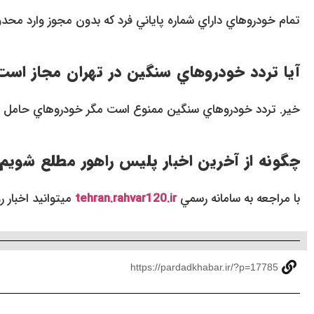
تمام خودروهاي داراي شماره پاياني فرد که بدون مجوز وارد مح
آيا تردد خودروهاي سنگين در تهران مجاز است
خير. تردد خودروهاي سنگين ممنوع است مگر خودروهاي حامل سو
چگونه از آخرين اخبار پليس راهور مطلع شويم
با مراجعه به سامانه رسمي
tehran.rahvar120.ir
ميتوانيد اخبار رو
https://pardadkhabar.ir/?p=17785