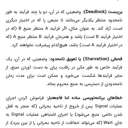
ن‌بست (Deadlock):
وضعیتی که در آن، دو یا چند فرآیند به طور
نامحدود منتظر یکدیگر می‌مانند تا منبعی را که در اختیار دیگری
است، آزاد کند. به عنوان مثال، اگر فرآیند A منتظر منبع B (که در
اختیار فرآیند B است) باشد و همزمان فرآیند B منتظر منبع A (که
در اختیار فرآیند A است) باشد، هیچ‌کدام پیشرفت نخواهند کرد.
حطی (Starvation) یا تعویق نامحدود:
وضعیتی که در آن، یک
فرآیند خاص به طور مکرر در رقابت برای به دست آوردن منبع، از
سایر فرآیندها شکست می‌خورد و ممکن است برای مدت زمان
نامحدودی از دسترسی به منبع محروم بماند.
طاهای برنامه‌نویسی ساده اما فاجعه‌بار:
فراموش کردن اجرای
عملیات Signal پس از خروج از ناحیه بحرانی (که منجر به قفل
شدن دائمی منبع می‌شود) یا اجرای اشتباهی عملیات Signal به
جای Wait (که می‌تواند حفاظت از ناحیه بحرانی را از بین ببرد)، از