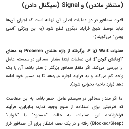
(منتظر ماندن) و Signal (سیگنال دادن)
قدرت سمافور در دو عملیات اصلی آن نهفته است که اجرای آن‌ها
نباید توسط هیچ فرآیند دیگری قطع شود (به این ویژگی “اتمی
بودن” می‌گویند):
عملیات Wait (یا P، برگرفته از واژه هلندی Proberen به معنای
آزمایش کردن”):
این عملیات ابتدا مقدار سمافور در سیستم عامل
را بررسی می‌کند. اگر مقدار سمافور بزرگتر از صفر باشد، آن را یک
واحد کم می‌کند و به فرآیند اجازه می‌دهد تا به مسیر خود ادامه
دهد (وارد ناحیه بحرانی شود).
اما اگر مقدار سمافور در سیستم عامل صفر باشد، به این معناست
که ظرفیتی برای استفاده از منبع وجود ندارد؛ بنابراین، فرآیند
فراخواننده این عملیات، به حالت “مسدود” یا “خواب”
(Blocked/Sleep) رفته و در یک صف انتظار برای آن سمافور قرار