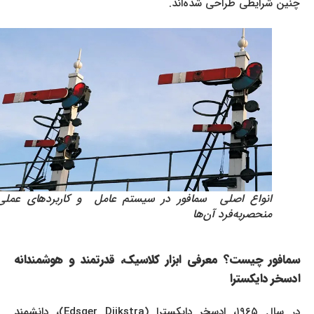
چنین شرایطی طراحی شده‌اند.
انواع اصلی سمافور در سیستم عامل و کاربردهای عملی و
منحصربه‌فرد آن‌ها
سمافور چیست؟ معرفی ابزار کلاسیک، قدرتمند و هوشمندانه
ادسخر دایکسترا
در سال ۱۹۶۵، ادسخر دایکسترا (Edsger Dijkstra)، دانشمند