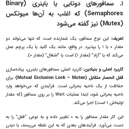
۱. سمافورهای دوتایی یا باینری (Binary
Semaphores) که اغلب به آن‌ها میوتکس
(Mutex) نیز گفته می‌شود
تعریف:
این نوع سمافور، یک شمارنده است که تنها می‌تواند دو
مقدار ۰ یا ۱ را بپذیرد. در واقع، مانند یک کلید یا یک پرچم عمل
می‌کند که یا “آزاد” (مقدار ۱) است یا “اشغال” (مقدار ۰).
کاربرد اصلی و بنیادین:
کاربرد اصلی سمافورهای باینری، پیاده‌سازی
قفل انحصار متقابل (Mutual Exclusion Lock – Mutex)
برای
حفاظت از یک ناحیه بحرانی است. فرآیندی که می‌خواهد وارد
ناحیه بحرانی شود، ابتدا عملیات Wait را بر روی سمافور (که مقدار
اولیه‌اش ۱ است) اجرا می‌کند.
این کار مقدار سمافور را به ۰ تغییر داده و به نوعی “قفل” را به
دست می‌آورد. فرآیندهای بعدی که به این نقطه می‌رسند، با دیدن