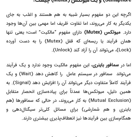
Semaphore) و یک میوتکس (Mutex) چیست؟
اگرچه این دو مفهوم بسیار شبیه به هم هستند و اغلب به جای
یکدیگر به کار می‌روند، اما تفاوت ظریف اما مهمی بین آن‌ها وجود
دارد.
میوتکس (Mutex)
دارای مفهوم “مالکیت” است؛ یعنی تنها
همان فرآیند یا ریسه‌ای که قفل (Mutex) را به دست آورده
(Lock)، می‌تواند آن را آزاد کند (Unlock).
ما در
سمافور باینری
، این مفهوم مالکیت وجود ندارد و یک فرآیند
می‌تواند سمافور در سیستم عامل را کاهش دهد (Wait) و یک
فرآیند کاملاً متفاوت دیگر می‌تواند آن را افزایش دهد (Signal). به
همین دلیل، میوتکس‌ها عمدتاً برای پیاده‌سازی انحصار متقابل
(Mutual Exclusion) به کار می‌روند، در حالی که سمافورها (هم
باینری و هم شمارشی) برای مسائل کلی‌تر سیگنال‌دهی و
همگام‌سازی بین فرآیندها نیز انعطاف‌پذیری بیشتری دارند.