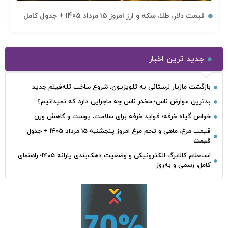
قیمت دلار، طلا، سکه و ارز امروز 15 مرداد 1405 + جدول کامل
جدید ترین اخبار
بازگشت مازیار لرستانی به تلویزیون؛ شروع ساخت تله‌فیلم جدید
بدترین عوارض ناس؛ مخدر ناس چه ماجرایی دارد که نمیدانیم؟
خواص گیاه خرفه؛ فواید خرفه برای سلامت، پوست و کاهش وزن
قیمت مرغ، ماهی و تخم مرغ امروز پنجشنبه 15 مرداد 1405 + جدول
قیمت
استعلام کالابرگ الکترونیکی و وضعیت دهک‌بندی یارانه 1405؛ راهنمای
کامل، رسمی و به‌روز