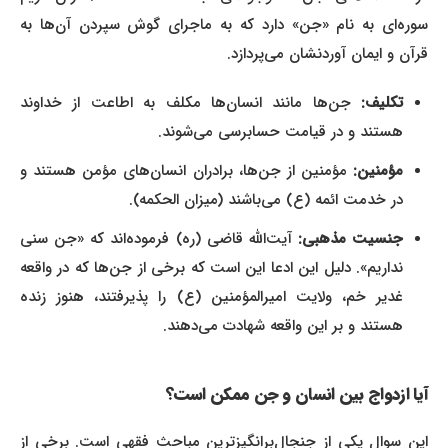
سوره‌ای به نام «جن» دارد که به ماجرای گوش سپردن آن‌ها به
قرآن و ایمان آوردنشان می‌پردازد.
تکلیف:
جن‌ها مانند انسان‌ها مکلف به اطاعت از خداوند
هستند و در قیامت حسابرسی می‌شوند.
مؤمنین:
مؤمنین از جن‌ها، برادران انسان‌های مؤمن هستند و
در خدمت ائمه (ع) می‌باشند (میزان الحکمه).
جنسیت مذهبی:
آیت‌الله قاضی (ره) فرموده‌اند که «جن سنی
نداریم». دلیل این ادعا این است که برخی از جن‌ها که در واقعه
غدیر خم، ولایت امیرالمؤمنین (ع) را پذیرفتند، هنوز زنده
هستند و بر این واقعه شهادت می‌دهند.
آیا ازدواج بین انسان و جن ممکن است؟
این سوال یکی از جنجال‌برانگیزترین مباحث فقهی است. برخی از