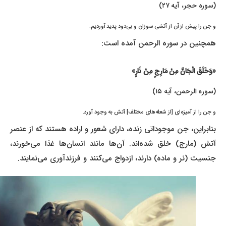
(سوره حجر، آیه ۲۷)
و جن را پیش از آن از آتشی سوزان و بی‌دود پدید آوردیم.
همچنین در سوره الرحمن آمده است:
«وَخَلَقَ الْجَانَّ مِنْ مَارِجٍ مِنْ نَارٍ»
(سوره الرحمن، آیه ۱۵)
و جن را از آمیزه‌ای [از شعله‌های مختلف] آتش به وجود آورد.
بنابراین، جن موجوداتی زنده، دارای شعور و اراده هستند که از عنصر
آتش (مارج) خلق شده‌اند. آن‌ها مانند انسان‌ها غذا می‌خورند،
جنسیت (نر و ماده) دارند، ازدواج می‌کنند و فرزندآوری می‌نمایند.