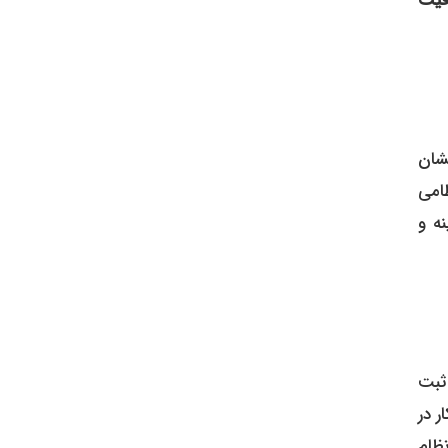
فیت
یشان
امی
نه و
ثبت
ر در
ظام