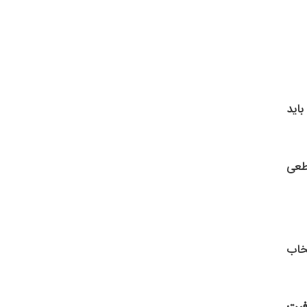
 باید
طعی
خاب