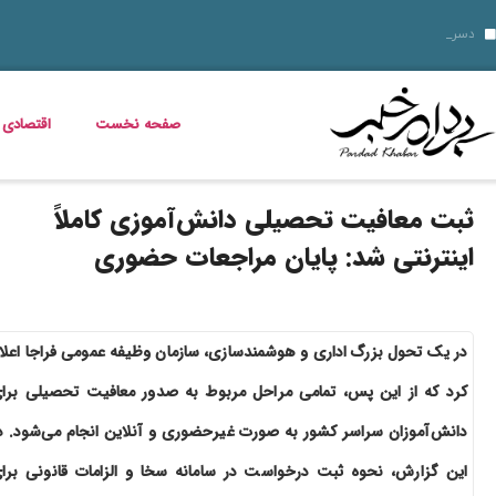
قیمت دلار، طلا و سکه جمعه 16 مرداد 1405؛ بازار ارز ثابت ماند، طلا و سکه گران شدند
قیمت دلار، طلا، سکه و ارز امروز 15 مرداد 1405 + جدول کامل
دسر شکلاتی فوری؛ چگونه یک دسر کا
قیمت مرغ، ماهی و تخم مرغ امروز پنجشنبه 15 مرداد 1405 + جدول قیمت
استعلام کالابرگ الکترونیکی و وضعیت دهک‌بندی یارانه 1405؛ راهنمای کامل، رسمی و به‌روز
بدترین عوارض ناس؛ مخدر ناس چه ماجرایی دارد که نمیدانیم؟
بازگشت مازیار لرستانی به تلویزیون؛ شروع ساخت تله‌فیلم جدید
خواص گیاه خرفه؛ فواید خرفه برای سلامت، پوست و کاهش وزن
قیمت خودرو در بازار آزاد؛ جدول نرخ محصولات ایران‌خودرو و سایپا (16 مرداد 1405)
صفحه نخست
اقتصادی
ثبت معافیت تحصیلی دانش‌آموزی کاملاً
اینترنتی شد: پایان مراجعات حضوری
در یک تحول بزرگ اداری و هوشمندسازی، سازمان وظیفه عمومی فراجا اعلا
کرد که از این پس، تمامی مراحل مربوط به صدور معافیت تحصیلی برا
دانش‌آموزان سراسر کشور به صورت غیرحضوری و آنلاین انجام می‌شود. د
این گزارش، نحوه ثبت درخواست در سامانه سخا و الزامات قانونی برا