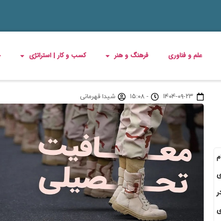
علم و فناوری
فرهنگ و هنر
کسب و کار | استراتژی
چ
۱۴۰۴-۰۹-۲۳
-
۱۵:۰۸
شیدا قهرمانی
م
ی
ر
ی