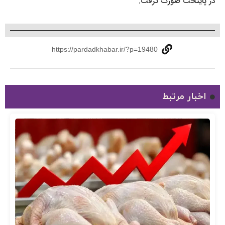
در پایتخت صورت گرفت.
https://pardadkhabar.ir/?p=19480
اخبار مرتبط