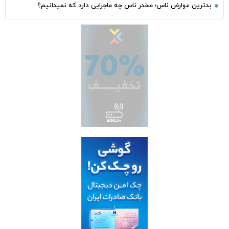
بدترین عوارض ناس؛ مخدر ناس چه ماجرایی دارد که نمیدانیم؟