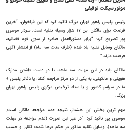
آخرین هشدار؛ «رها شده» تلقی شدن و تعیین تکلیف خودرو و
موتور سیکلت توقیفی
رئیس پلیس راهور تهران بزرگ تاکید کرد که این فراخوان، آخرین
فرصت برای مالکان این ۱۷ هزار وسیله نقلیه است. سردار موسوی
پور تصریح کرد: “برابر دستورالعمل صادره از سوی قوه قضائیه،
مالکان وسایل نقلیه یاد شده (ظرف مدت سه ماه) از انتشار آگهی
فرصت دارند.”
مالکان باید در این مهلت سه ماهه، با در دست داشتن مدارک
هویتی و مالکیتی، به یکی از دو مرکز مراجعه کنند: یا دفاتر پلیس +
۱۰ در سراسر کشور، و یا ستاد ترخیص مرکزی پلیس راهور تهران
بزرگ.
مهم ترین بخش این هشدار، نتیجه عدم مراجعه مالکان است.
موسوی پور تاکید کرد: “در غیر این صورت (عدم مراجعه در مهلت
سه ماهه)، وسایل نقلیه مذکور در حکم «رها شده» تلقی و حسب