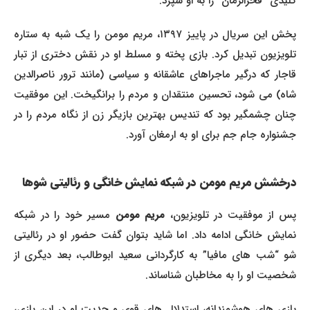
کلیدی “فخرالزمان” را به او سپرد.
پخش این سریال در پاییز ۱۳۹۷، مریم مومن را یک شبه به ستاره
تلویزیون تبدیل کرد. بازی پخته و مسلط او در نقش دختری از تبار
قاجار که درگیر ماجراهای عاشقانه و سیاسی (مانند ترور ناصرالدین
شاه) می شود، تحسین منتقدان و مردم را برانگیخت. این موفقیت
چنان چشمگیر بود که تندیس بهترین بازیگر زن از نگاه مردم را در
جشنواره جام جم برای او به ارمغان آورد.
درخشش مریم مومن در شبکه نمایش خانگی و رئالیتی شوها
س از موفقیت در تلویزیون،
مریم مومن
مسیر خود را در شبکه
نمایش خانگی ادامه داد. اما شاید بتوان گفت حضور او در رئالیتی
شو “شب های مافیا” به کارگردانی سعید ابوطالب، بعد دیگری از
شخصیت او را به مخاطبان شناساند.
بازی های هوشمندانه، استدلال های قوی و جدیت او در این بازی،