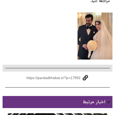
مراجعه کنید.
https://pardadkhabar.ir/?p=17992
اخبار مرتبط