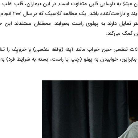
 مبتلا به نارسایی قلبی متفاوت است. در این بیماران، قلب اغلب 
می‌شود و خوابیدن به پهلوی چپ می‌تواند با ایجاد فشار، ناخوشایند و ناراحت‌کن
یشتر تمایل دارند به پهلوی راست بخوابند. محققان معتقدند این ح
ان کمک می‌کند.
لات تنفسی حین خواب مانند آپنه (وقفه تنفسی) و خروپف را تش
 بنابراین، خوابیدن به پهلو (چپ یا راست، بسته به شرایط فرد) به