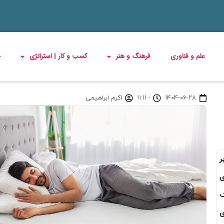
علم و فناوری
فرهنگ و هنر
کسب و کار | استراتژی
چ
۱۴۰۴-۰۶-۲۸
-
۱۱:۱۱
اکرم ابراهیمی
ر
ی
ک
ی