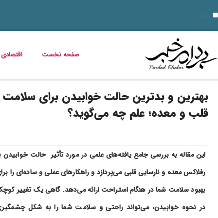
10 نمونه از نقاط قوت و ضعف برای مصاحبه‌ های شغلی ۱۴۰۵
قیمت خودرو امروز 14 مرداد 1405 اعلام شد
قیمت دلار، طلا، سکه و ارز امروز 15 مرداد 1405 + جدول کامل
خواص گیاه خرفه؛ فواید خرفه برای س
داستان فیلم زنده شور و عکس بازیگرانش
قیمت مرغ، ماهی و تخم مرغ امروز پنجشنبه 15 مرداد 1405 + جدول قیمت
استعلام کالابرگ الکترونیکی و وضعیت دهک‌بندی یارانه 1405؛ راهنمای کامل، رسمی و به‌روز
خبر خوش برای مددجویان و یارانه‌بگیران؛ برنامه پرداخت مرداد 1405 اعلام شد
دلیل افزایش ناگهانی قبض برق چیست؟ قبض برق چه کسانی گران می‌شود؟
صفحه نخست
اقتصادی
بهترین و بدترین حالت خوابیدن برای سلامت
قلب و معده؛ علم چه می‌گوید؟
این مقاله به بررسی جامع یافته‌های علمی در مورد تأثیر حالت خوابیدن ب
رفلاکس معده و نارسایی قلبی می‌پردازد و راهکارهای عملی و ساده‌ای را برا
بهبود سلامت شما در هنگام استراحت ارائه می‌دهد. گاهی یک تغییر کوچ
در نحوه خوابیدن، می‌تواند راحتی و سلامت شما را به شکل چشمگیر