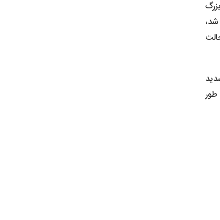
بزرگ
نده باشد. یک مطالعه کلاسیک که در سال ۲۰۰۱ انجام شد،
الت
دید
 طور