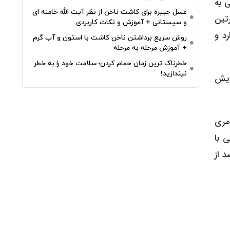
 به
غسل جبیره برای کاشت ناخن از نظر آیت الله خامنه ای
تین
و سیستانی + آموزش و نکات کاربردی
رد و
روش سریع برداشتن ناخن کاشت با استون و آب گرم
+ آموزش مرحله به مرحله
خطرناک‌ ترین زمان‌ حمام کردن؛ سلامت خود را به خطر
نیندازید!
ایش
ن مری
گران حتی با
 خوابیدن روی پهلوی چپ تشویق می‌کرد، موفقیت درمانی را در ۴۴ درصد از