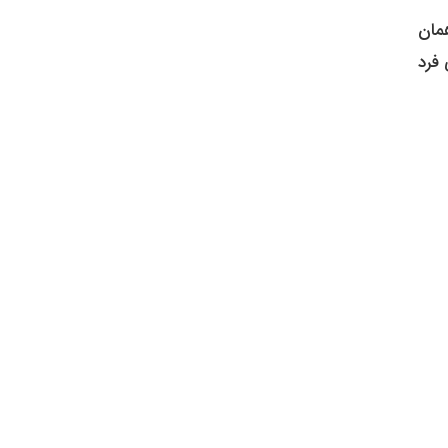
، در مقایسه با فردی که از ۳۵ سالگی همان
 فرد