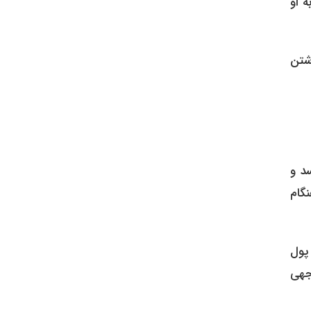
ه او
شتن
رسد و
گام
پول
وجهی