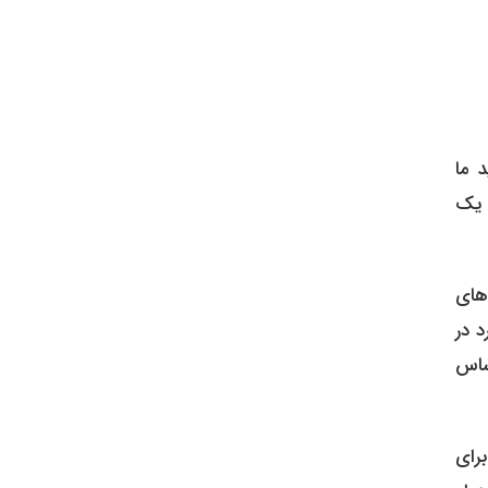
 ما
های
 در
حساس
رای