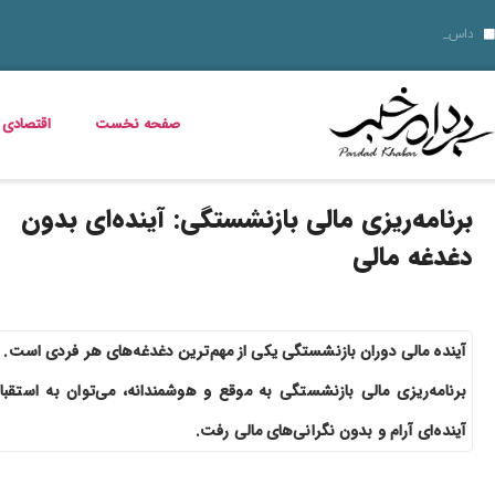
۱۴ مرداد؛ روز تبریز و روایت مقاومت مشروطه‌خواهان؛ از اشغال روس‌ها تا نام علی موسیو
ناهار چی بپزم؟ 30 مدل غذای خوشمزه و سریع برای ناهار
قیمت خودرو امروز 14 مرداد 1405 اعلام شد
داستان فیلم زنده شور و عکس بازی
مریم همتیان بازیگر سینما و تئاتر درگذشت
طرز تهیه بستنی خشک میوه‌ ای؛ ترد، پفکی و متفاوت
زمان شارژ کالابرگ تغییر کرد؛ اعلام زمان واریز اعتبار خانوارها
خبر خوش برای مددجویان و یارانه‌بگیران؛ برنامه پرداخت مرداد 1405 اعلام شد
دلیل افزایش ناگهانی قبض برق چیست؟ قبض برق چه کسانی گران می‌شود؟
صفحه نخست
اقتصادی
برنامه‌ریزی مالی بازنشستگی: آینده‌ای بدون
دغدغه مالی
آینده مالی دوران بازنشستگی یکی از مهم‌ترین دغدغه‌های هر فردی است. ب
برنامه‌ریزی مالی بازنشستگی به موقع و هوشمندانه، می‌توان به استقبا
آینده‌ای آرام و بدون نگرانی‌های مالی رفت.