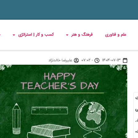
علم و فناوری
فرهنگ و هنر
کسب و کار | استراتژی
چ
۱۴۰۴-۰۷-۱۳
-
۰۷:۰۲
علیرضا خالدنژاد
ت
ی
.
،