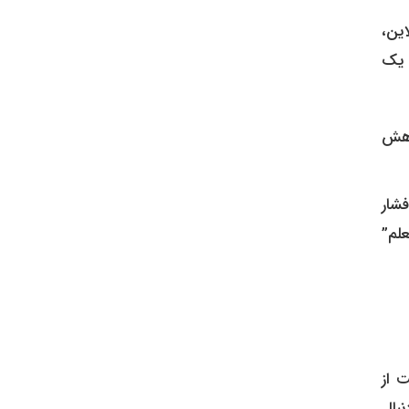
این،
 یک
کاهش
زش از راه دور و پاسخگویی ۲۴ ساعته، فشار
علم”
 از
بال