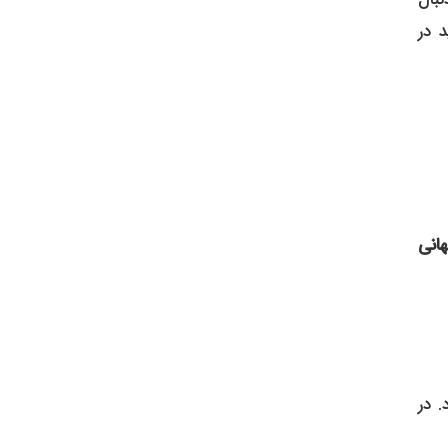
 در
هانی
 در