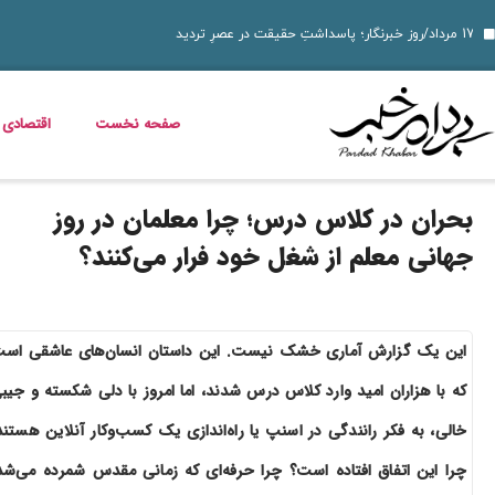
قیمت دلار، طلا و سکه جمعه 16 مرداد 1405؛ بازار ارز ثابت ماند، طلا و سکه گران شدند
دسر شکلاتی فوری؛ چگونه یک
قیمت دلار، طلا، سکه و ارز امروز 15 مرداد 1405 + جدول کامل
قیمت مرغ، ماهی و تخم مرغ امروز پنجشنبه 15 مرداد 1405 + جدول قیمت
استعلام کالابرگ الکترونیکی و وضعیت دهک‌بندی یارانه 1405؛ راهنمای کامل، رسمی و به‌روز
بدترین عوارض ناس؛ مخدر ناس چه ماجرایی دارد که نمیدانیم؟
بازگشت مازیار لرستانی به تلویزیون؛ شروع ساخت تله‌فیلم جدید
خواص گیاه خرفه؛ فواید خرفه برای سلامت، پوست و کاهش وزن
قیمت خودرو در بازار آزاد؛ جدول نرخ محصولات ایران‌خودرو و سایپا (16 مرداد 1405)
صفحه نخست
اقتصادی
بحران در کلاس درس؛ چرا معلمان در روز
جهانی معلم از شغل خود فرار می‌کنند؟
این یک گزارش آماری خشک نیست. این داستان انسان‌های عاشقی اس
که با هزاران امید وارد کلاس درس شدند، اما امروز با دلی شکسته و جیب
خالی، به فکر رانندگی در اسنپ یا راه‌اندازی یک کسب‌وکار آنلاین هستند
چرا این اتفاق افتاده است؟ چرا حرفه‌ای که زمانی مقدس شمرده می‌شد