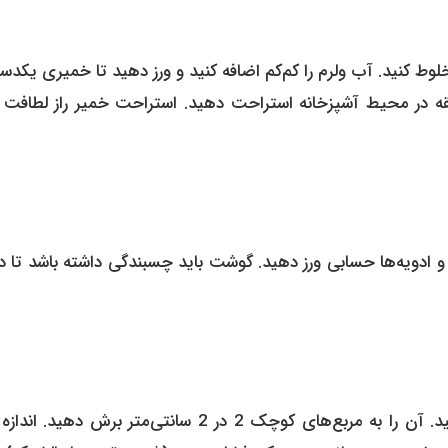
لوط کنید. آب ولرم را کم‌کم اضافه کنید و ورز دهید تا خمیری یکد
 دست آید. خمیر را در کیسه فریزر گذاشته و 30 دقیقه در محیط آشپزخانه استراحت دهید. استراحت خمیر راز لط
ک و ادویه‌ها حسابی ورز دهید. گوشت باید چسبندگی داشته باشد تا 
خمیر را روی سطح آردپاشی شده به ضخامت 2 میلی‌متر باز کنید. آن را به مربع‌های کوچک 2 در 2 سانتی‌متر برش 