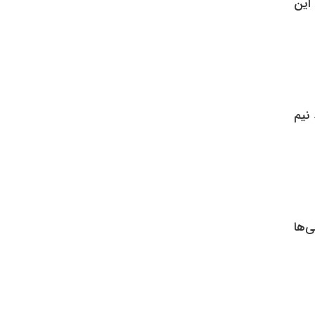
این
 نیم
ی‌ها