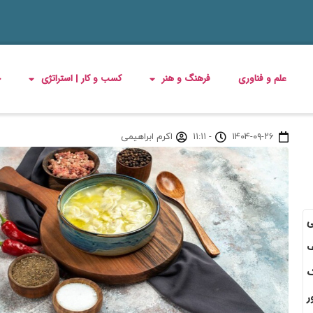
علم و فناوری
فرهنگ و هنر
کسب و کار | استراتژی
چ
۱۴۰۴-۰۹-۲۶
-
۱۱:۱۱
اکرم ابراهیمی
ی
ف
ک
ر