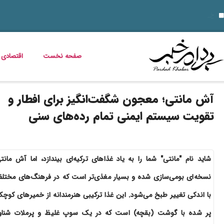
10 نمونه از نقاط قوت و ضعف برای مصاحبه‌ های شغلی ۱۴۰۵
قیمت خودرو امروز 14 مرداد 1405 اعلام شد
قیمت دلار، طلا، سکه و ارز امروز 15 مرداد 1405 + جدول کامل
خواص گیاه خرفه؛ فواید خرفه برای
داستان فیلم زنده شور و عکس بازیگرانش
قیمت مرغ، ماهی و تخم مرغ امروز پنجشنبه 15 مرداد 1405 + جدول قیمت
استعلام کالابرگ الکترونیکی و وضعیت دهک‌بندی یارانه 1405؛ راهنمای کامل، رسمی و به‌روز
خبر خوش برای مددجویان و یارانه‌بگیران؛ برنامه پرداخت مرداد 1405 اعلام شد
دلیل افزایش ناگهانی قبض برق چیست؟ قبض برق چه کسانی گران می‌شود؟
صفحه نخست
اقتصادی
آش مانتی؛ معجون شگفت‌انگیز برای افطار و
تقویت سیستم ایمنی تمام رده‌های سنی
شاید نام "مانتی" شما را به یاد غذاهای ترکیه‌ای بیندازد، اما آش مانت
نسخه‌ای بومی‌سازی شده و بسیار مغذی‌تر است که در فرهنگ‌های مختل
با اندکی تغییر طبخ می‌شود. این غذا ترکیبی هنرمندانه از خمیرهای کوچ
پر شده با گوشت (بقچه) است که در یک سوپ غلیظ و پرملات شناو