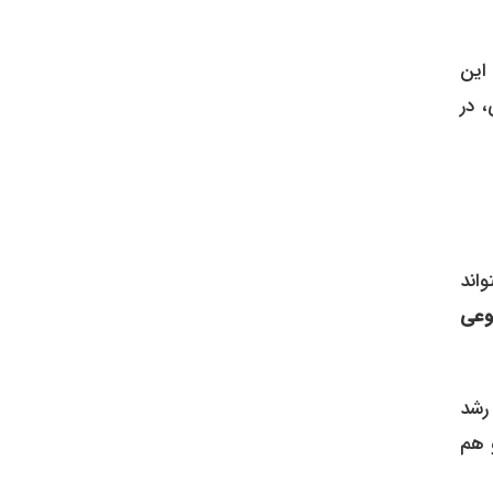
این
، در
واند
عی
 رشد
و هم