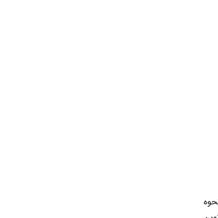
حوه
نوین