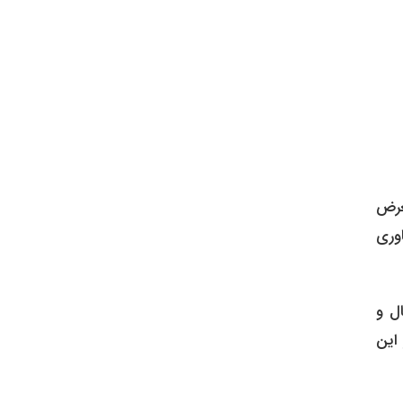
 ایران در معرض
اوری
ال و
 این