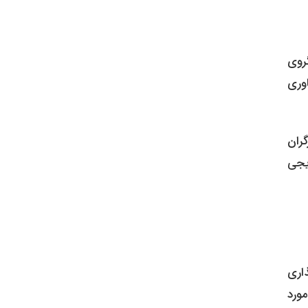
گروی
اوری
گران
 تدریجی
اری
ورد