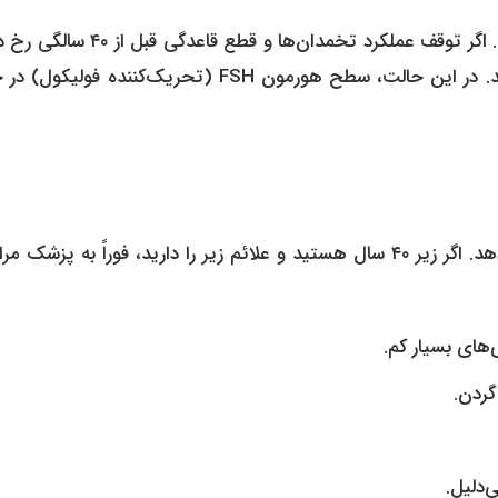
به طور طبیعی، زنان بین سنین ۴۵ تا ۵۵ سالگی یائسه می‌شوند. اگر توقف عملکرد تخمدان‌ها و قط
به آن یائسگی زودرس یا نارسایی اولیه تخمدان (POI) می‌گویند. در این حالت، سطح هورمون FSH (تحریک‌کننده 
بدن معمولاً قبل از توقف کامل تخمدان‌ها، نشانه‌هایی بروز می‌دهد. اگر زیر ۴۰ سال هستید و علائم زیر را دارید، فوراً به پز
های بسیار کم.
گردن.
دلیل.