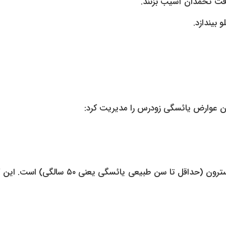
افت تخمدان آسیب بزنند.
‌توان عوارض یائسگی زودرس را مدیریت کرد:
استاندارد طلایی درمان، استفاده از هورمون‌های استروژن و پروژسترون (حداقل تا سن طبیعی یائسگی یعنی ۵۰ 