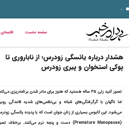
10 نمونه از نقاط قوت و ضعف برای مصاحبه‌ های شغلی ۱۴۰۵
قیمت دلار، طلا، سکه و ارز امروز 15 مرداد 1405 + جدول کامل
بدترین عوارض ناس؛ مخدر ناس چه م
داستان فیلم زنده شور و عکس بازیگرانش
قیمت مرغ، ماهی و تخم مرغ امروز پنجشنبه 15 مرداد 1405 + جدول قیمت
استعلام کالابرگ الکترونیکی و وضعیت دهک‌بندی یارانه 1405؛ راهنمای کامل، رسمی و به‌روز
خبر خوش برای مددجویان و یارانه‌بگیران؛ برنامه پرداخت مرداد 1405 اعلام شد
خواص گیاه خرفه؛ فواید خرفه برای سلامت، پوست و کاهش وزن
دلیل افزایش ناگهانی قبض برق چیست؟ قبض برق چه کسانی گران می‌شود؟
صفحه نخست
اقتصادی
هشدار درباره یائسگی زودرس؛ از ناباروری تا
پوکی استخوان و پیری زودرس
تصور کنید زنی ۳۵ ساله هستید که هنوز برای مادر شدن برنامه‌ریزی می‌کند
اما ناگهان با گرگرفتگی‌های شبانه و بی‌نظمی‌های شدید قاعدگی روبر
می‌شود. این کابوس بسیاری از زنان جوان است که با پدیده یائسگی زودر
(Premature Menopause) دست و پنجه نرم می‌کنند. برخلاف تصو