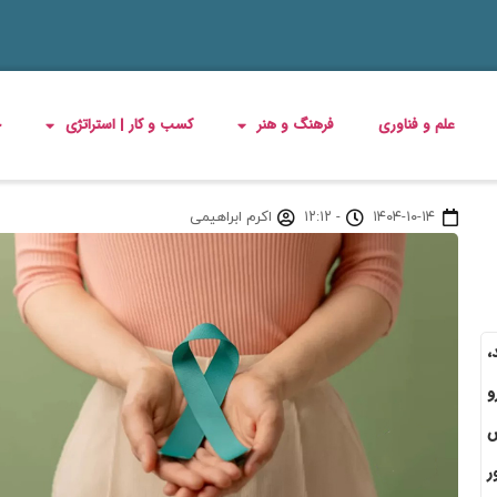
علم و فناوری
فرهنگ و هنر
کسب و کار | استراتژی
چ
۱۴۰۴-۱۰-۱۴
-
۱۲:۱۲
اکرم ابراهیمی
،
و
س
ر