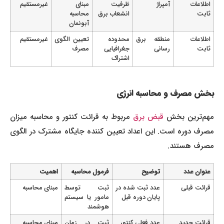
اطلاعات
آمپراژ
ظرفیت
مبنای
غیرمستقیم
ثابت
انشعاب برق
محاسبه
آبونمان
اطلاعات
منطقه برق
محدوده
تعیین الگوی
غیرمستقیم
ثابت
رسانی
جغرافیایی
مصرف
اشتراک
بخش مصرف و محاسبه انرژی
مهم‌ترین بخش
قبض برق
مربوط به قرائت کنتور و محاسبه میزان
مصرف دوره است. این اعداد تعیین کننده جایگاه مشترک در الگوی
مصرف هستند.
عنوان عدد
توضیح
فرمول محاسبه
اهمیت
قرائت قبلی
عدد ثبت شده در
ثبت توسط
مبنای محاسبه
پایان دوره قبل
مامور یا سیستم
هوشمند
قرائت جدید
عدد فعلی کنتور
ثبت در زمان
مبنای محاسبه