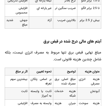
تا 1.5 برابر الگو
نرخ بالاتر
نیمه یارانه ای
افزایش تدریجی
تا 2.5 برابر الگو
ضریب سنگین تر
غیر یارانه ای
افزایش
محسوس
بیش از 2.5 برابر
بالاترین ضریب
آزاد
جهش شدید
مبلغ
آیتم های مالی درج شده در قبض برق
مبلغ نهایی قبض برق تنها مربوط به مصرف انرژی نیست، بلکه
شامل چندین هزینه قانونی است.
عنوان هزینه
توضیح
نحوه تعیین
اثر بر مبلغ
هزینه انرژی
مبلغ اصلی برق
بر اساس پلکان
بیشترین سهم
مصرفی
مصرف شده
تعرفه
آبونمان
هزینه خدمات
ثابت یا وابسته
ثابت
شبکه
به آمپراژ
هزینه سوخت
جبران هزینه
وابسته به مصرف
افزایشی