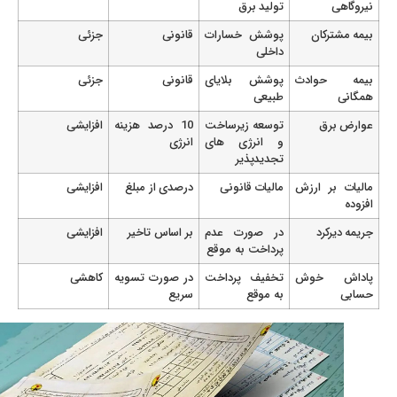
نیروگاهی
تولید برق
بیمه مشترکان
پوشش خسارات
قانونی
جزئی
داخلی
بیمه حوادث
پوشش بلایای
قانونی
جزئی
همگانی
طبیعی
عوارض برق
توسعه زیرساخت
10 درصد هزینه
افزایشی
و انرژی های
انرژی
تجدیدپذیر
مالیات بر ارزش
مالیات قانونی
درصدی از مبلغ
افزایشی
افزوده
جریمه دیرکرد
در صورت عدم
بر اساس تاخیر
افزایشی
پرداخت به موقع
پاداش خوش
تخفیف پرداخت
در صورت تسویه
کاهشی
حسابی
به موقع
سریع