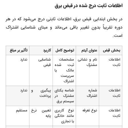
اطلاعات ثابت درج شده در قبض برق
در بخش ابتدایی قبض برق، اطلاعات ثابتی درج می‌شود که در هر
دوره تقریباً بدون تغییر باقی می‌ماند و مبنای شناسایی اشتراک
است.
بخش قبض
عنوان آیتم
توضیح کامل
کاربرد
تأثیر بر مبلغ
اطلاعات
نام و نشانی
مشخصات
شناسایی
ندارد
ثابت
مشترک
ثبت شده
قبض
مالک یا
سرپرست
اشتراک
اطلاعات
شماره
شناسه یکتای
پیگیری و
ندارد
ثابت
اشتراک
مشترک در
پرداخت
سیستم برق
اطلاعات
نوع تعرفه
نوع کاربری
تعیین نرخ
مستقیم
ثابت
مانند خانگی
پایه
یا تجاری