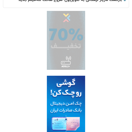
بازگشت مازیار لرستانی به تلویزیون؛ شروع ساخت تله‌فیلم جدید