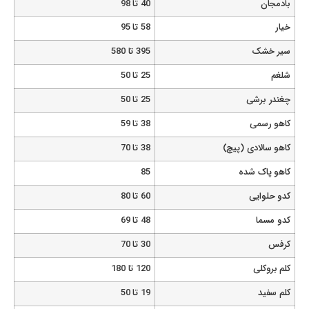
بادمجان
40 تا 98
خیار
58 تا 95
سیر خشک
395 تا 580
شلغم
25 تا 50
چغندر برشی
25 تا 50
کاهو رسمی
38 تا 59
کاهو سالادی (پیچ)
38 تا 70
کاهو پاک شده
85
کدو حلوایی
60 تا 80
کدو مسما
48 تا 69
کرفس
30 تا 70
کلم بروکلی
120 تا 180
کلم سفید
19 تا 50