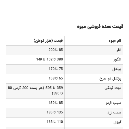
قیمت عمده‌ فروشی میوه
نام میوه
قیمت (هزار تومان)
انار
85 تا 200
انگور
380 تا 102 تا 149
پرتقال
75 تا 170
پرتقال تو سرخ
65 تا 158
توت فرنگی
359 تا 595 (هر بسته 200 گرمی 80
تا 330)
سیب قرمز
85 تا 159
سیب زرد
135 تا 185
کیوی
110 تا 168