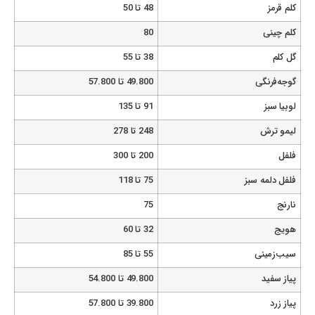
کلم قرمز
48 تا 50
کلم چینی
80
گل کلم
38 تا 55
گوجه‌فرنگی
49.800 تا 57.800
لوبیا سبز
91 تا 135
لیمو ترش
248 تا 278
فلفل
200 تا 300
فلفل دلمه سبز
75 تا 118
نارنج
75
هویج
32 تا 60
سیب‌زمینی
55 تا 85
پیاز سفید
49.800 تا 54.800
پیاز زرد
39.800 تا 57.800