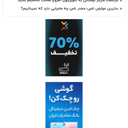
بازگشت مازیار لرستانی به تلویزیون؛ شروع ساخت تله‌فیلم جدید
بدترین عوارض ناس؛ مخدر ناس چه ماجرایی دارد که نمیدانیم؟