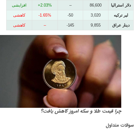
دلار استرالیا
86,600
–
2.03%+
افزایشی
لیر ترکیه
3,020
50-
1.65%-
کاهشی
دینار عراق
9,855
145-
–
کاهشی
چرا قیمت طلا و سکه امروز کاهش یافت؟
سوالات متداول