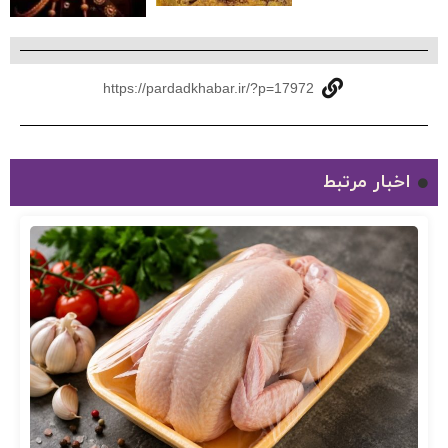
https://pardadkhabar.ir/?p=17972
اخبار مرتبط