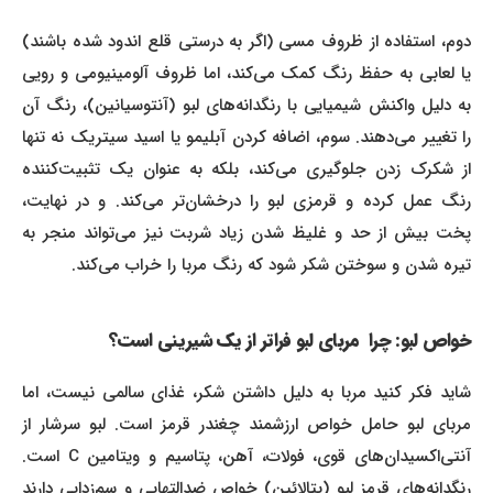
دوم، استفاده از ظروف مسی (اگر به درستی قلع اندود شده باشند)
یا لعابی به حفظ رنگ کمک می‌کند، اما ظروف آلومینیومی و رویی
به دلیل واکنش شیمیایی با رنگدانه‌های لبو (آنتوسیانین)، رنگ آن
را تغییر می‌دهند. سوم، اضافه کردن آبلیمو یا اسید سیتریک نه تنها
از شکرک زدن جلوگیری می‌کند، بلکه به عنوان یک تثبیت‌کننده
رنگ عمل کرده و قرمزی لبو را درخشان‌تر می‌کند. و در نهایت،
پخت بیش از حد و غلیظ شدن زیاد شربت نیز می‌تواند منجر به
تیره شدن و سوختن شکر شود که رنگ مربا را خراب می‌کند.
خواص لبو: چرا مربای لبو فراتر از یک شیرینی است؟
شاید فکر کنید مربا به دلیل داشتن شکر، غذای سالمی نیست، اما
مربای لبو حامل خواص ارزشمند چغندر قرمز است. لبو سرشار از
آنتی‌اکسیدان‌های قوی، فولات، آهن، پتاسیم و ویتامین C است.
رنگدانه‌های قرمز لبو (بتالائین) خواص ضدالتهابی و سم‌زدایی دارند