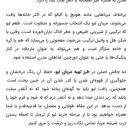
شدن به ستاره میز صبحانه یا دسر شب یلدا را دارد.
برخلاف مرباهایی مانند هویج یا آلبالو که در اکثر خانه‌ها یافت
می‌شوند، مربای لبو یک انتخاب جسورانه و متفاوت است. طعم لبو
که ترکیبی از شیرینی طبیعی و عطر خاک باران‌خورده است، وقتی با
شکر، هل و وانیل ترکیب می‌شود، معجونی را می‌سازد که هم با کره
و خامه سازگار است و هم می‌تواند به عنوان مارمالاد در کنار
پنکیک‌ها یا حتی به عنوان دورچین غذاهای مدرن استفاده شود.
ما چالش اصلی در
طرز تهیه مربای لبو
، حفظ آن رنگ درخشان و
جلوگیری از قهوه‌ای شدن یا کدر شدن آن در حین پخت است.
همچنین، بافت لبو باید به گونه‌ای پخته شود که نه آنقدر سفت
باشد که زیر دندان صدا دهد و نه آنقدر نرم که له شود و فرم خود را
از دست بدهد. در این مقاله طولانی و مفصل، ما قدم‌به‌قدم با شما
همراه خواهیم بود تا از مرحله خرید لبو از تره‌بار تا لحظه بستن
درب شیشه مربا، تمامی نکات ریز و درشت را مرور کنیم.