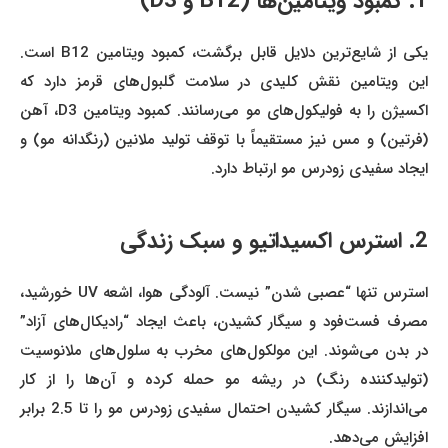
1. کمبود ویتامین‌ها (B12 و D3)
یکی از شایع‌ترین دلایل قابل برگشت، کمبود ویتامین B12 است.
این ویتامین نقش کلیدی در سلامت گلبول‌های قرمز دارد که
اکسیژن را به فولیکول‌های مو می‌رسانند. کمبود ویتامین D3، آهن
(فرتین) و مس نیز مستقیماً با توقف تولید ملانین (رنگدانه مو) و
ایجاد سفیدی زودرس مو ارتباط دارد.
2. استرس اکسیداتیو و سبک زندگی
استرس تنها “عصبی شدن” نیست. آلودگی هوا، اشعه UV خورشید،
مصرف فست‌فود و سیگار کشیدن، باعث ایجاد “رادیکال‌های آزاد”
در بدن می‌شوند. این مولکول‌های مخرب به سلول‌های ملانوسیت
(تولیدکننده رنگ) در ریشه مو حمله کرده و آن‌ها را از کار
می‌اندازند. سیگار کشیدن احتمال سفیدی زودرس مو را تا 2.5 برابر
افزایش می‌دهد.