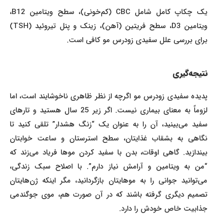
یک چکاپ کامل شامل CBC (کم‌خونی)، سطح ویتامین B12،
ویتامین D3، سطح فریتین (آهن)، زینک و پنل تیروئید (TSH)
برای بررسی علل سفیدی زودرس مو کافی است.
نتیجه‌گیری
پدیده سفیدی زودرس مو اگرچه از نظر ظاهری ناخوشایند است، اما
لزوماً به معنای بیماری نیست. اگر زیر 25 سال هستید و تارهای
سفید می‌بینید، آن را به عنوان یک “زنگ هشدار” تلقی کنید تا
نگاهی به بشقاب غذایتان، سطح استرستان و ساعت خوابتان
بیندازید. گاهی اوقات، بدن با سفید کردن موها فریاد می‌زند که
“من به ویتامین و آرامش نیاز دارم”. با اصلاح سبک زندگی،
می‌توانید جوانی را به موهایتان بازگردانید، مگر اینکه ژن‌هایتان
تصمیم دیگری گرفته باشند که در آن صورت هم، موی جوگندمی
جذابیت خاص خودش را دارد.