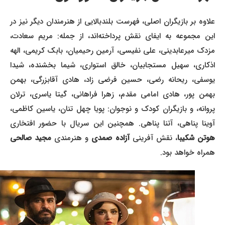
علاوه بر بازیگران اصلی، فهرست بلندبالایی از هنرمندان دیگر نیز در
این مجموعه به ایفای نقش پرداخته‌اند، از جمله: مریم سعادت،
مزدک میرعابدینی، علی نفیسی، آرمین رحیمیان، بابک کریمی، الهه
اذکاری، سهیل مستجابیان، خالق استواری، شیما بخشنده، شیدا
یوسفی، ریحانه رضی، حسین فرضی زاد، هادی آقابزرگی، بهمن
بهمن پور، هادی امامی مقدم، زهرا فراهانی، گیتا یاسری، ترلان
پروانه، و بازیگران کودک و نوجوان: پویا چهل تنان، یاسین کاظمی،
آوینا پناهی، آتنا پناهی. همچنین این سریال با حضور افتخاری
وتن شکیبا
، نقش آفرینی
آزاده صمدی
و هنرمندی
مجید صالحی
همراه خواهد بود.