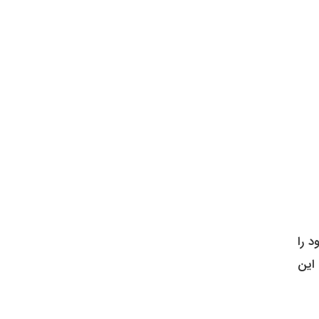
ی برقی SU7، اکوسیستم خود را
این