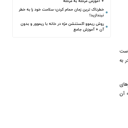
+ آموزش مرحله به مرحله
خطرناک‌ ترین زمان‌ حمام کردن؛ سلامت خود را به خطر
نیندازید!
روش ریموو اکستنشن مژه در خانه با ریموور و بدون
آن + آموزش جامع
ار قرار است
 به
از به سرورهای
یستم عامل HyperOS شیائومی، به آن