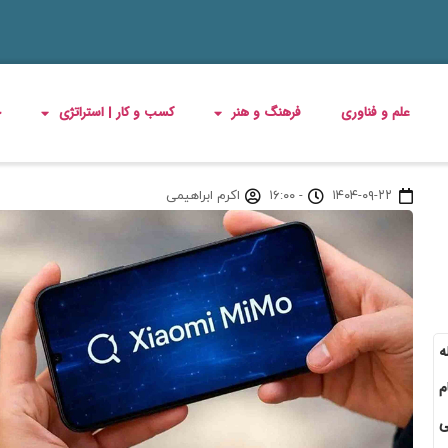
علم و فناوری
فرهنگ و هنر
کسب و کار | استراتژی
چ
۱۴۰۴-۰۹-۲۲
-
۱۶:۰۰
اکرم ابراهیمی
LL)، معادله
م
عی