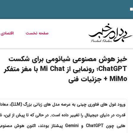
۱۴ مرداد؛ روز تبریز و روایت مقاومت مشروطه‌خواهان؛ از اشغال روس‌ها تا نام علی موسیو
ناهار چی بپزم؟ 30 مدل غذای خوشمزه و سریع برای ناهار
قیمت خودرو امروز 14 مرداد 1405 اعلام شد
داستان فیلم زنده شور و عکس بازی
مریم همتیان بازیگر سینما و تئاتر درگذشت
طرز تهیه بستنی خشک میوه‌ ای؛ ترد، پفکی و متفاوت
زمان شارژ کالابرگ تغییر کرد؛ اعلام زمان واریز اعتبار خانوارها
خبر خوش برای مددجویان و یارانه‌بگیران؛ برنامه پرداخت مرداد 1405 اعلام شد
دلیل افزایش ناگهانی قبض برق چیست؟ قبض برق چه کسانی گران می‌شود؟
صفحه نخست
اقتصادی
خیز هوش مصنوعی شیائومی برای شکست
ChatGPT؛ رونمایی از Mi Chat با مغز متفکر
MiMo + جزئیات فنی
ورود غول های فناوری چینی به عرصه مدل های زبانی بزرگ (M
قدرت در دنیای دیجیتال را تغییر داده است. در حالی که تا پیش از این، نا
هایی چون ChatGPT و Gemini پیشتاز بودند، اکنون هوش مصنو