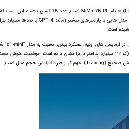
قلب تپنده هوش مصنوعی شیائومی، یک مدل زبانی بزرگ (LLM) به نام MiMo-7B-RL است. عدد 7B نشان دهنده
مدل تنها ۷ میلیارد پارامتر دارد. در دنیای هوش مصنوعی، معمولا مدل هایی با پارامترهای بیشتر (مانند GPT-4 ب
کشیده است.
نکته شگفت انگیز ماجرا اینجاست که این مدل ۷ میلیارد پا
OpenAI و مدل “Qwen QwQ-32B-Preview” شرکت علی بابا (که ۳۲ میلیارد پارامتر دارد) نشان داده است. موفقیت هوش
فزایش حجم مدل است.