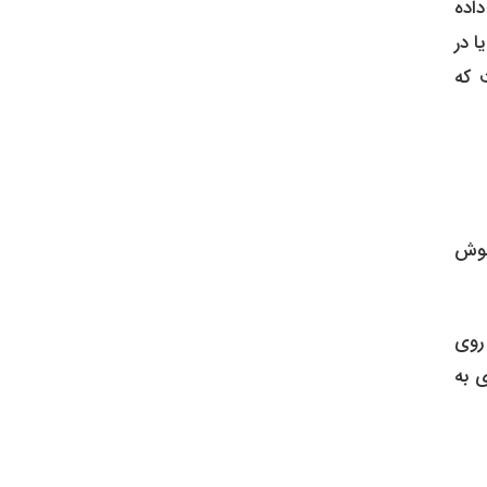
ایش داده
ا در
 که
در حوزه هوش
Clo) به یک سرویس روی
ی به