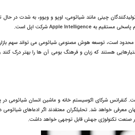
ولیدکنندگان چینی مانند شیائومی، اوپو و ویوو، به شدت در حال ت
Apple Intel شرکت اپل است.
ر بازار چین که دسترسی به سرویس های غربی مانند ChatGPT محدود است، توسعه هوش مصنوعی شیائومی می تواند سهم با
مبر ۲۰۲۵ (۲۶ آذر) دوخته شده است. کنفرانس شرکای اکوسیستم خانه و ماشین انسان شیائومی در
عرفی خواهد شد. تحلیلگران معتقدند اگر ادعاهای شیائومی درب