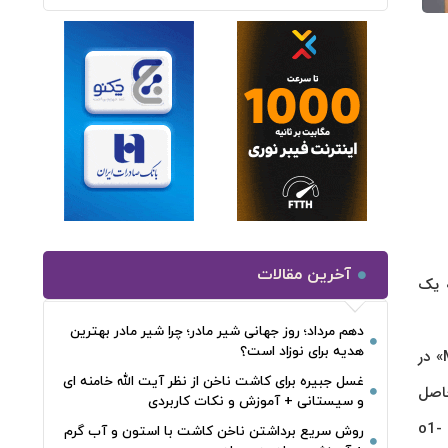
آخرین مقالات
عه یک
دهم مرداد؛ روز جهانی شیر مادر؛ چرا شیر مادر بهترین
هدیه برای نوزاد است؟
قرار است در قالب دستیاری به نام «Mi Chat» و با تکیه بر مدل زبانی پیشرفته «MiMo-7B-RL» در
غسل جبیره برای کاشت ناخن از نظر آیت الله خامنه ای
ه حاصل
و سیستانی + آموزش و نکات کاربردی
سرمایه گذاری های کلان لی جون، مدیرعامل شیائومی است، ادعا می کند که با وجود حجم کمتر، عملکردی فراتر از رقبای مشهوری همچون مدل o1-
روش سریع برداشتن ناخن کاشت با استون و آب گرم