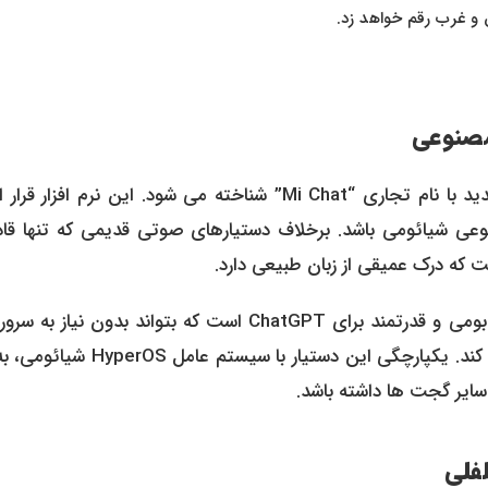
طبق اطلاعات منتشر شده توسط ITHome، دستیار هوشمند جدید با نام تجاری “Mi Chat” شناخته می شود. این نرم افز
ی شیائومی باشد. برخلاف دستیارهای صوتی قدیمی که تنها قادر
هدف اصلی شیائومی از توسعه این محصول، ایجاد یک رقیب بومی و قدرتمند برای ChatGPT است که بتواند بدون نی
خارجی و با تاخیر بسیار کم، نیاز کاربران چینی و جهانی را برطرف کند. یکپارچگی این دستیار با س
سایر گجت ها داشته باشد.