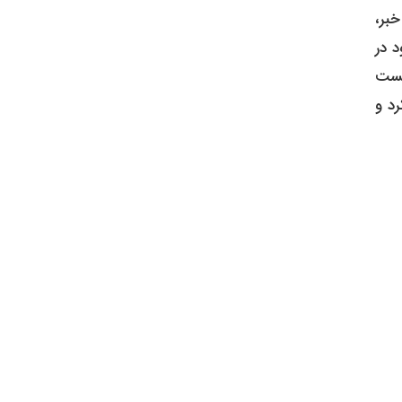
خبر،
د در
شکست
د و