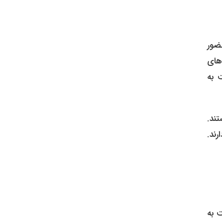
ضور
های
 به
ند.
رند.
 به