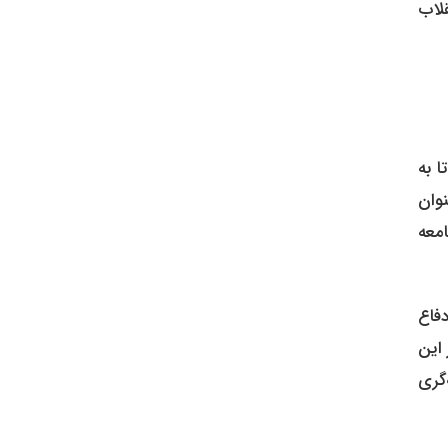
قلاب
واری تاریخی است؛ این روز تعریف‌کننده هویت “دانشجوی ایرانی” است. از سال ۱۳۳۲ تا به
وان
معه
فاع
این
‌گری