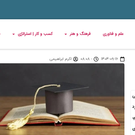
علم و فناوری
فرهنگ و هنر
کسب و کار | استراتژی
چ
۱۴۰۴-۰۹-۱۶
-
۰۸:۰۸
اکرم ابراهیمی
ی
د
،
ی