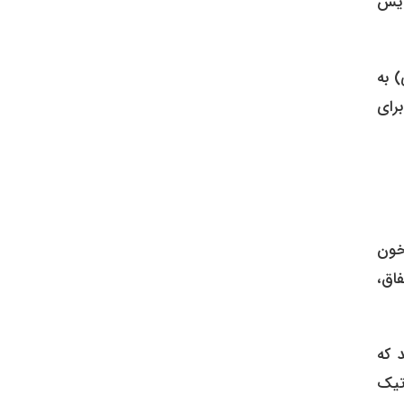
ایش
 به
رای
 خون
اق،
د که
تیک