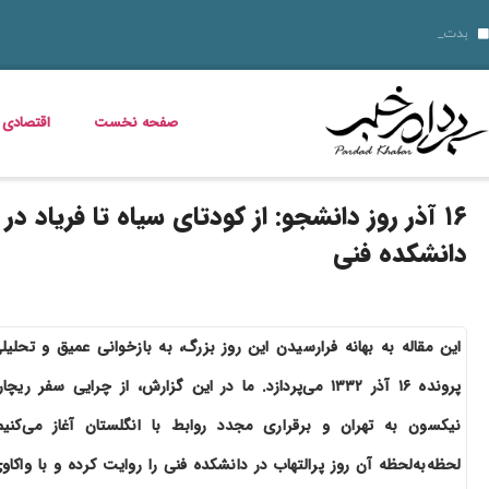
10 نمونه از نقاط قوت و ضعف برای مصاحبه‌ های شغلی ۱۴۰۵
قیمت دلار، طلا، سکه و ارز امروز 15 مرداد 1405 + جدول کامل
بدترین عوارض ناس؛ مخدر ناس چه ماجر
داستان فیلم زنده شور و عکس بازیگرانش
قیمت مرغ، ماهی و تخم مرغ امروز پنجشنبه 15 مرداد 1405 + جدول قیمت
استعلام کالابرگ الکترونیکی و وضعیت دهک‌بندی یارانه 1405؛ راهنمای کامل، رسمی و به‌روز
خبر خوش برای مددجویان و یارانه‌بگیران؛ برنامه پرداخت مرداد 1405 اعلام شد
خواص گیاه خرفه؛ فواید خرفه برای سلامت، پوست و کاهش وزن
دلیل افزایش ناگهانی قبض برق چیست؟ قبض برق چه کسانی گران می‌شود؟
صفحه نخست
اقتصادی
۱۶ آذر روز دانشجو: از کودتای سیاه تا فریاد در
دانشکده فنی
این مقاله به بهانه فرارسیدن این روز بزرگ، به بازخوانی عمیق و تحلیل
پرونده ۱۶ آذر ۱۳۳۲ می‌پردازد. ما در این گزارش، از چرایی سفر ریچار
نیکسون به تهران و برقراری مجدد روابط با انگلستان آغاز می‌کنیم
لحظه‌به‌لحظه آن روز پرالتهاب در دانشکده فنی را روایت کرده و با واکاو