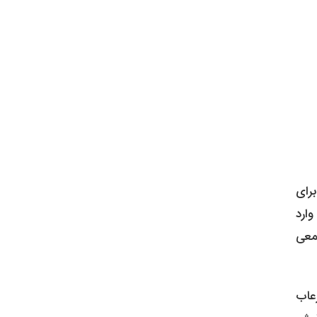
برای
ارد
معی
رعاب