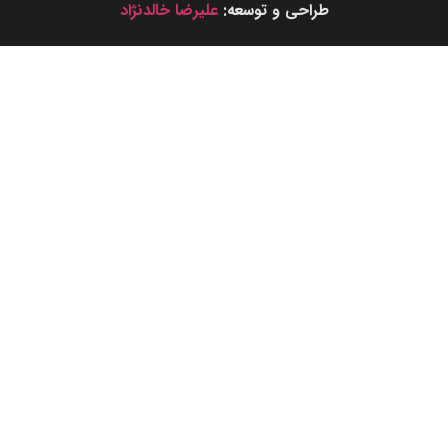
طراحی و توسعه:
علیرضا خالدنژاد