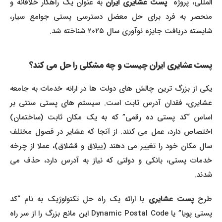
لمللی، پروژه
پست عشایری ایران
به عنوان یک راهکار خلاقانه و
منحصر به فرد برای حل معضل دسترسی پستی جوامع سیار،
شایسته دریافت جایزه نوآوری سال ۲۰۲۵ شناخته شد.
پست عشایری ایران چیست و چه مشکلی را حل می کند؟
یکی از بزرگ ترین چالش های دولت ها در ارائه خدمات به جامعه
عشایری، فقدان آدرس ثابت است. سیستم های پستی سنتی بر
اساس “کد پستی ده رقمی” که به یک مکان ثابت (ساختمان)
اختصاص دارد، عمل می کنند. از آنجا که عشایر در فصول مختلف
سال مکان خود را تغییر می دهند (ییلاق و قشلاق)، عملا از چرخه
خدمات پستی، بانکی و دولتی که نیاز به آدرس دارد، حذف می
شدند.
رح
پست عشایری
با ارائه یک راه حل تکنولوژیک به نام “کد
پستی پویا” یا Dynamic Postal Code این مانع بزرگ را از سر راه