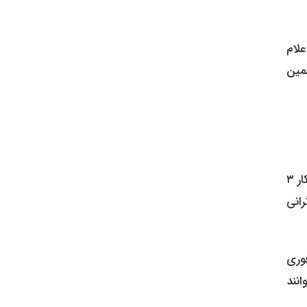
علام
مین
ورود آسان و امن به بازار نقره، دغدغه بسیاری از سرمایه گذاران خرد بود. علی افشار، کارشناس بازار سرمایه، معتقد است که با آغاز به کار ۳
انی
وری
نند