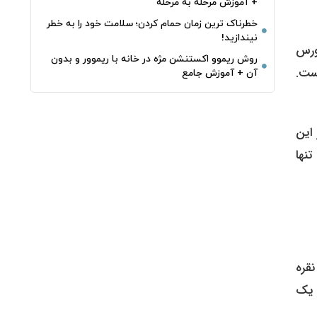
+ آموزش مرحله به مرحله
خطرناک‌ ترین زمان‌ حمام کردن؛ سلامت خود را به خطر
نیندازید!
ورس
روش ریموو اکستنشن مژه در خانه با ریموور و بدون
 گذشته تاکنون به ۲۹ تن رسیده است.
آن + آموزش جامع
ذشته تنها ۲ تولیدکننده در این
تنها
قره
ز یک