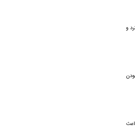
د و
بودن
باعث