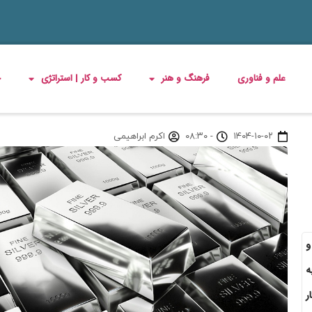
علم و فناوری
فرهنگ و هنر
کسب و کار | استراتژی
چ
۱۴۰۴-۱۰-۰۲
-
۰۸:۳۰
اکرم ابراهیمی
د و
ه
ر