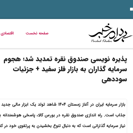
۱۴ مرداد؛ روز تبریز و روایت مقاومت مشروطه‌خواهان؛ از اشغال روس‌ها تا نام علی موسیو
ناهار چی بپزم؟ 30 مدل غذای خوشمزه و سریع برای ناهار
قیمت خودرو امروز 14 مرداد 1405 اعلام شد
داستان فیلم زنده شور و عکس بازی
مریم همتیان بازیگر سینما و تئاتر درگذشت
طرز تهیه بستنی خشک میوه‌ ای؛ ترد، پفکی و متفاوت
زمان شارژ کالابرگ تغییر کرد؛ اعلام زمان واریز اعتبار خانوارها
خبر خوش برای مددجویان و یارانه‌بگیران؛ برنامه پرداخت مرداد 1405 اعلام شد
دلیل افزایش ناگهانی قبض برق چیست؟ قبض برق چه کسانی گران می‌شود؟
صفحه نخست
اقتصادی
پذیره نویسی صندوق نقره تمدید شد؛ هجوم
سرمایه گذاران به بازار فلز سفید + جزئیات
سوددهی
بازار سرمایه ایران در آغاز زمستان ۱۴۰۴ شاهد تولد یک ابزار مالی جدی
جذاب است. راه اندازی صندوق نقره در بورس کالا، پاسخی هوشمندانه ب
نیاز سرمایه گذارانی است که به دنبال تنوع بخشیدن به پرتفوی خود در کنا