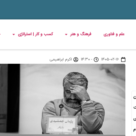
علم و فناوری
فرهنگ و هنر
کسب و کار | استراتژی
چ
۱۴۰۵-۰۲-۱۶
-
۱۴:۳۰
اکرم ابراهیمی
ن
ت
س
ام