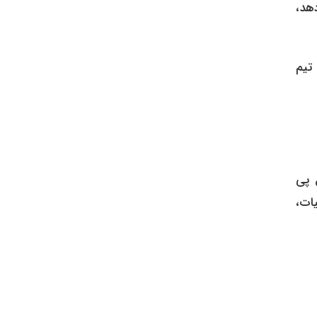
دهد،
 تیم
 پی
ات،