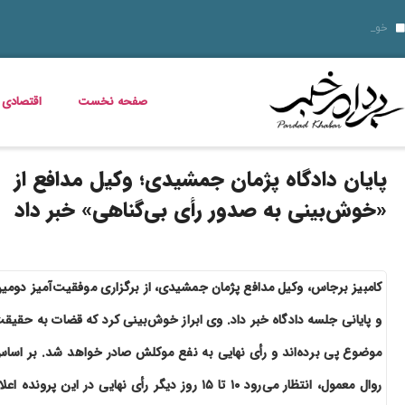
10 نمونه از نقاط قوت و ضعف برای مصاحبه‌ های شغلی ۱۴۰۵
قیمت خودرو امروز 14 مرداد 1405 اعلام شد
قیمت دلار، طلا، سکه و ارز امروز 15 مرداد 1405 + جدول کامل
خواص گیاه خرفه؛ فواید خرفه برای س
داستان فیلم زنده شور و عکس بازیگرانش
قیمت مرغ، ماهی و تخم مرغ امروز پنجشنبه 15 مرداد 1405 + جدول قیمت
استعلام کالابرگ الکترونیکی و وضعیت دهک‌بندی یارانه 1405؛ راهنمای کامل، رسمی و به‌روز
خبر خوش برای مددجویان و یارانه‌بگیران؛ برنامه پرداخت مرداد 1405 اعلام شد
دلیل افزایش ناگهانی قبض برق چیست؟ قبض برق چه کسانی گران می‌شود؟
صفحه نخست
اقتصادی
پایان دادگاه پژمان جمشیدی؛ وکیل مدافع از
«خوش‌بینی به صدور رأی بی‌گناهی» خبر داد
کامبیز برجاس، وکیل مدافع پژمان جمشیدی، از برگزاری موفقیت‌آمیز دومی
و پایانی جلسه دادگاه خبر داد. وی ابراز خوش‌بینی کرد که قضات به حقیق
موضوع پی برده‌اند و رأی نهایی به نفع موکلش صادر خواهد شد. بر اسا
روال معمول، انتظار می‌رود ۱۰ تا ۱۵ روز دیگر رأی نهایی در این پرونده اعل