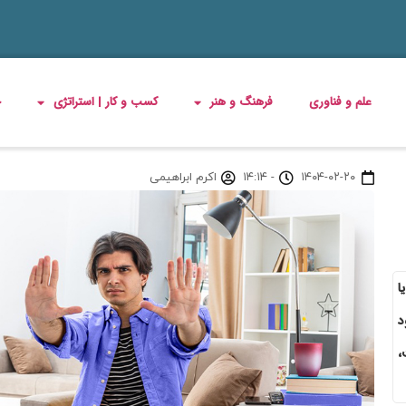
علم و فناوری
فرهنگ و هنر
کسب و کار | استراتژی
چ
۱۴۰۴-۰۲-۲۰
-
۱۴:۱۴
اکرم ابراهیمی
ا
د
،