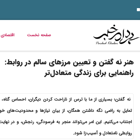
قیمت دلار، طلا و سکه جمعه 16 مرداد 1405؛ بازار ارز ثابت ماند، طلا و سکه گران شدند
دسر شکلاتی فوری؛ چگونه یک
قیمت دلار، طلا، سکه و ارز امروز 15 مرداد 1405 + جدول کامل
قیمت مرغ، ماهی و تخم مرغ امروز پنجشنبه 15 مرداد 1405 + جدول قیمت
استعلام کالابرگ الکترونیکی و وضعیت دهک‌بندی یارانه 1405؛ راهنمای کامل، رسمی و به‌روز
بدترین عوارض ناس؛ مخدر ناس چه ماجرایی دارد که نمیدانیم؟
بازگشت مازیار لرستانی به تلویزیون؛ شروع ساخت تله‌فیلم جدید
خواص گیاه خرفه؛ فواید خرفه برای سلامت، پوست و کاهش وزن
قیمت خودرو در بازار آزاد؛ جدول نرخ محصولات ایران‌خودرو و سایپا (16 مرداد 1405)
صفحه نخست
اقتصادی
هنر نه گفتن و تعیین مرزهای سالم در روابط:
راهنمایی برای زندگی متعادل‌تر
نه گفتن؛ بسیاری از ما با ترس از ناراحت کردن دیگران، احساس گناه، ی
تمایل به راضی نگه داشتن همگان، از بیان نیازها و محدودیت‌های خو
اجتناب می‌کنیم. این امر می‌تواند منجر به فرسودگی، رنجش، و در نهایت
روابطی نامتعادل و آسیب‌زا شود.