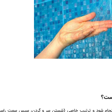
ست؟
انجام شود و ترتیب خاصی (شستن سر و گردن، سپس سمت راس