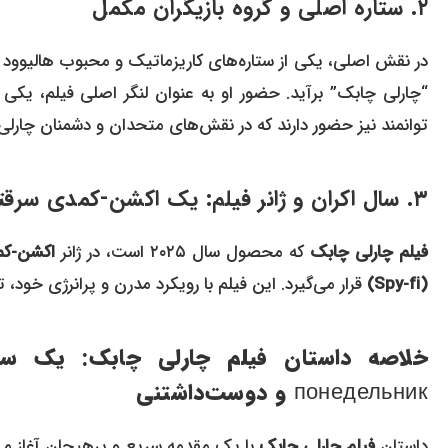
۲. ستاره اصلی و گروه بازیگران مکمل
در نقش اصلی، یکی از ستاره‌های کاریزماتیک و محبوب هالیوود
“چارلی چابک” برآید. حضور او به عنوان لنگر اصلی فیلم، یکی 
توانمند نیز حضور دارند که در نقش‌های متحدان و دشمنان چارلی، 
۳. سال اکران و ژانر فیلم: یک اکشن-کمدی سرقتی مدرن
فیلم چارلی چابک
که محصول سال ۲۰۲۵ است، در ژانر
اکشن-کمدی (medy
(Spy-fi)
قرار می‌گیرد. این فیلم با رویکرد مدرن و پرانرژی خود،
خلاصه داستان فیلم چارلی چابک: یک س
понедельник و دوست‌داشتنی
داستان
فیلم چارلی چابک
با یک مقدمه سریع و پرهیجان آغاز می