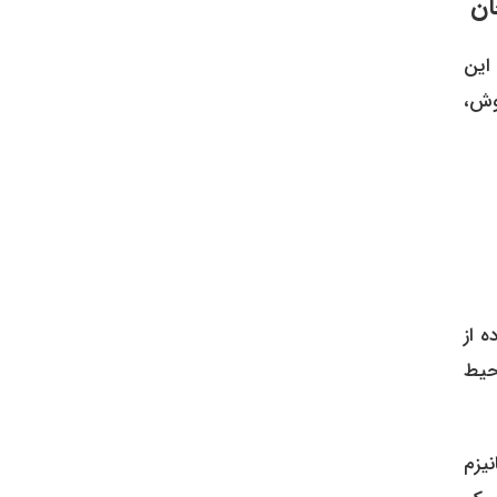
این
وش،
ه از
حیط
یزم