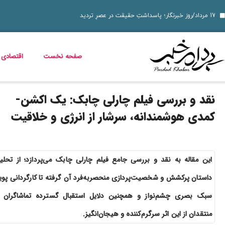
دسر شکلاتی فوری؛ چگ
قیمت دلار، طلا و سکه جمعه 16 مرداد 1405؛ بازار ارز ثابت ماند، طلا و سکه گران شدند
قیمت دلار، طلا، سکه و ارز امروز 15 مرداد 1405 + جدول کامل
قیمت مرغ، ماهی و تخم مرغ امروز پنجشنبه 15 مرداد 1405 + جدول قیمت
استعلام کالابرگ الکترونیکی و وضعیت دهک‌بندی یارانه 1405؛ راهنمای کامل، رسمی و به‌روز
بدترین عوارض ناس؛ مخدر ناس چه ماجرایی دارد که نمیدانیم؟
بازگشت مازیار لرستانی به تلویزیون؛ شروع ساخت تله‌فیلم جدید
خواص گیاه خرفه؛ فواید خرفه برای سلامت، پوست و کاهش وزن
قیمت خودرو در بازار آزاد؛ جدول نرخ محصولات ایران‌خودرو و سایپا (16 مرداد 1405)
صفحه نخست
اقتصادی
نقد و بررسی فیلم چارلی چابک: یک اکشن-
کمدی هوشمندانه، سرشار از انرژی و خلاقیت
این مقاله به نقد و بررسی جامع فیلم چارلی چابک می‌پردازد؛ از تحلی
داستان پرکشش و شخصیت‌پردازی منحصربه‌فرد آن گرفته تا کارگردانی پویا
سبک بصری چشم‌نواز و همچنین دلایل استقبال گسترده تماشاگران 
منتقدان از این اثر سرگرم‌کننده و هیجان‌انگیز.