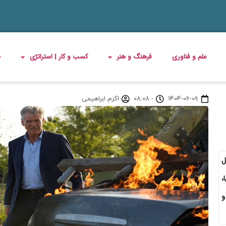
علم و فناوری
فرهنگ و هنر
کسب و کار | استراتژی
چ
۱۴۰۴-۰۶-۰۹
-
۰۸:۰۸
اکرم ابراهیمی
ل
،
و