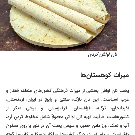
نان لواش کردی
میراث کوهستان‌ها
پخت نان لواش بخشی از میراث فرهنگی کشورهای منطقه قفقاز و
غرب آسیاست. این نان نازک، سنتی و رایج در ایران، ارمنستان،
آذربایجان، ترکیه، قزاقستان، قرقیزستان و برخی دیگر از
کشورهاست. فرآیند تهیه نان لواش معمولاً شامل مخلوط کردن آرد،
آب و نمک، ورز دادن خمیر، و سپس پخت آن در تنور یا روی سطوح
داغ است و نام آن در دیگر کشورها یوفکا، جوپکا و کاتیرما گفته