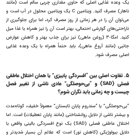
یک وعده غذایی اصلی که حاوی مقداری چربی سالم است (مانند
ناهار) مصرف کنید. ویتامین C یک ویتامین محلول در آب است و
می‌توان آن را در هر زمانی از روز مصرف کرد، اما برای جلوگیری از
ناراحتی‌های گوارشی احتمالی، بهتر است آن را نیز همراه با غذا میل
کنید. امگا-۳ (روغن ماهی) نیز برای جذب بهتر و کاهش عوارض
جانبی (مانند آروغ ماهی)، باید حتماً همراه با یک وعده غذایی
اصلی مصرف شود.
۵. تفاوت اصلی بین “افسردگی پاییزی” یا همان اختلال عاطفی
فصلی (SAD) و “بی‌حوصلگی” عادی ناشی از تغییر فصل
چیست و چه زمانی باید نگران شوم؟
“بی‌حوصلگی” یا “سندروم پایان تابستان” معمولاً خفیف، کوتاه‌مدت
و بیشتر ناشی از دلایل روانشناختی (مانند پایان تعطیلات) است. اما
اختلال عاطفی فصلی (SAD) یک نوع افسردگی بالینی واقعی با
دلایل بیولوژیکی (کاهش نور) است که علائم آن بسیار شدیدتر و