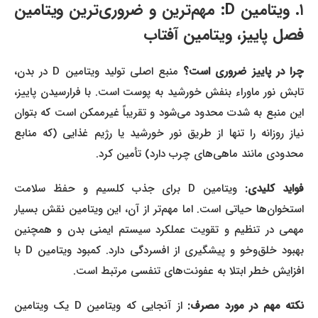
۱. ویتامین D: مهم‌ترین و ضروری‌ترین ویتامین
فصل پاییز، ویتامین آفتاب
را در پاییز ضروری است؟
منبع اصلی تولید ویتامین D در بدن،
تابش نور ماوراء بنفش خورشید به پوست است. با فرارسیدن پاییز،
این منبع به شدت محدود می‌شود و تقریباً غیرممکن است که بتوان
نیاز روزانه را تنها از طریق نور خورشید یا رژیم غذایی (که منابع
محدودی مانند ماهی‌های چرب دارد) تأمین کرد.
واید کلیدی:
ویتامین D برای جذب کلسیم و حفظ سلامت
استخوان‌ها حیاتی است. اما مهم‌تر از آن، این ویتامین نقش بسیار
مهمی در تنظیم و تقویت عملکرد سیستم ایمنی بدن و همچنین
بهبود خلق‌وخو و پیشگیری از افسردگی دارد. کمبود ویتامین D با
افزایش خطر ابتلا به عفونت‌های تنفسی مرتبط است.
کته مهم در مورد مصرف:
از آنجایی که ویتامین D یک ویتامین