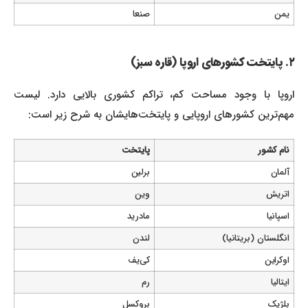
یمن
صنعا
۲. پایتخت کشورهای اروپا (قاره سبز)
اروپا با وجود مساحت کم، تراکم کشوری بالایی دارد. لیست
مهم‌ترین کشورهای اروپایی و پایتخت‌هایشان به شرح زیر است:
نام کشور
پایتخت
آلمان
برلین
اتریش
وین
اسپانیا
مادرید
انگلستان (بریتانیا)
لندن
اوکراین
کی‌یف
ایتالیا
رم
بلژیک
بروکسل