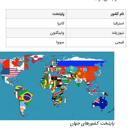
نام کشور
پایتخت
استرالیا
کانبرا
نیوزیلند
ولینگتون
فیجی
سووا
پایتخت کشورهای جهان