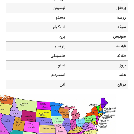
پرتغال
لیسبون
روسیه
مسکو
سوئد
استکهلم
سوئیس
برن
فرانسه
پاریس
فنلاند
هلسینکی
نروژ
اسلو
هلند
آمستردام
یونان
آتن