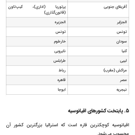
آفریقای جنوبی
پرتوریا (اداری)، کیپ‌تاون
(قانون‌گذاری)
الجزایر
الجزیره
تونس
تونس
سودان
خارطوم
کنیا
نایروبی
لیبی
طرابلس
مراکش (مغرب)
رباط
مصر
قاهره
نیجریه
ابوجا
۵. پایتخت کشورهای اقیانوسیه
اقیانوسیه کوچکترین قاره است که استرالیا بزرگترین کشور آن
محسوب می‌شود.