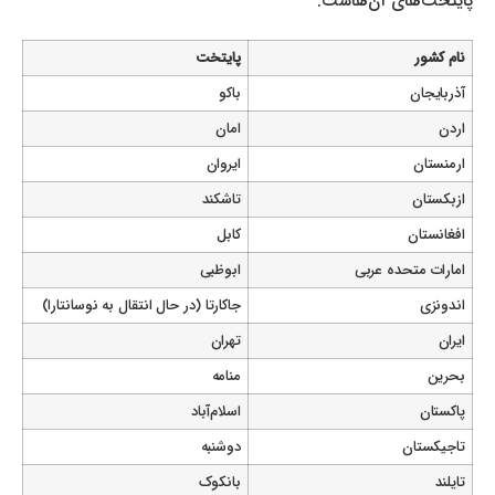
پایتخت‌های آن‌هاست:
نام کشور
پایتخت
آذربایجان
باکو
اردن
امان
ارمنستان
ایروان
ازبکستان
تاشکند
افغانستان
کابل
امارات متحده عربی
ابوظبی
اندونزی
جاکارتا (در حال انتقال به نوسانتارا)
ایران
تهران
بحرین
منامه
پاکستان
اسلام‌آباد
تاجیکستان
دوشنبه
تایلند
بانکوک