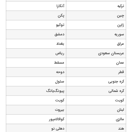
ترکیه
آنکارا
چین
پکن
ژاپن
توکیو
سوریه
دمشق
عراق
بغداد
عربستان سعودی
ریاض
عمان
مسقط
قطر
دوحه
کره جنوبی
سئول
کره شمالی
پیونگ‌یانگ
کویت
کویت
لبنان
بیروت
مالزی
کوالالامپور
هند
دهلی نو